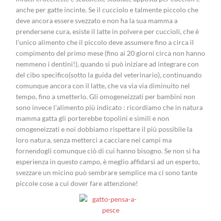
anche per gatte incinte. Se il cucciolo e talmente piccolo che
deve ancora essere svezzato e non ha la sua mamma a
prendersene cura, esiste il latte in polvere per cuccioli, che è
l’unico alimento che il piccolo deve assumere fino a circa il
compimento del primo mese (fino ai 20 giorni circa non hanno
nemmeno i dentini!), quando si può iniziare ad integrare con
del cibo specifico(sotto la guida del veterinario), continuando
comunque ancora con il latte, che va via via diminuito nel
tempo, fino a smetterlo. Gli omogeneizzati per bambini non
sono invece l’alimento più indicato : ricordiamo che in natura
mamma gatta gli porterebbe topolini e simili e non
omogeneizzati e noi dobbiamo rispettare il più possibile la
loro natura, senza metterci a cacciare nei campi ma
fornendogli comunque ciò di cui hanno bisogno. Se non si ha
esperienza in questo campo, è meglio affidarsi ad un esperto,
svezzare un micino può sembrare semplice ma ci sono tante
piccole cose a cui dover fare attenzione!