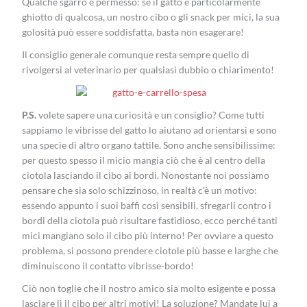
Qualche sgarro è permesso: se il gatto è particolarmente
ghiotto di qualcosa, un nostro cibo o gli snack per mici, la sua
golosità può essere soddisfatta, basta non esagerare!
Il consiglio generale comunque resta sempre quello di
rivolgersi al veterinario per qualsiasi dubbio o chiarimento!
P.S.
volete sapere una curiosità e un consiglio? Come tutti
sappiamo le vibrisse del gatto lo aiutano ad orientarsi e sono
una specie di altro organo tattile. Sono anche sensibilissime:
per questo spesso il micio mangia ciò che è al centro della
ciotola lasciando il cibo ai bordi. Nonostante noi possiamo
pensare che sia solo schizzinoso, in realtà c’è un motivo:
essendo appunto i suoi baffi così sensibili, sfregarli contro i
bordi della ciotola può risultare fastidioso, ecco perché tanti
mici mangiano solo il cibo più interno! Per ovviare a questo
problema, si possono prendere ciotole più basse e larghe che
diminuiscono il contatto vibrisse-bordo!
Ciò non toglie che il nostro amico sia molto esigente e possa
lasciare lì il cibo per altri motivi! La soluzione? Mandate lui a