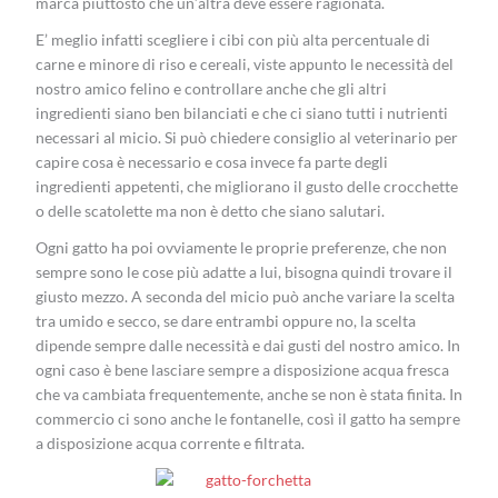
marca piuttosto che un’altra deve essere ragionata.
E’ meglio infatti scegliere i cibi con più alta percentuale di
carne e minore di riso e cereali, viste appunto le necessità del
nostro amico felino e controllare anche che gli altri
ingredienti siano ben bilanciati e che ci siano tutti i nutrienti
necessari al micio. Si può chiedere consiglio al veterinario per
capire cosa è necessario e cosa invece fa parte degli
ingredienti appetenti, che migliorano il gusto delle crocchette
o delle scatolette ma non è detto che siano salutari.
Ogni gatto ha poi ovviamente le proprie preferenze, che non
sempre sono le cose più adatte a lui, bisogna quindi trovare il
giusto mezzo. A seconda del micio può anche variare la scelta
tra umido e secco, se dare entrambi oppure no, la scelta
dipende sempre dalle necessità e dai gusti del nostro amico. In
ogni caso è bene lasciare sempre a disposizione acqua fresca
che va cambiata frequentemente, anche se non è stata finita. In
commercio ci sono anche le fontanelle, così il gatto ha sempre
a disposizione acqua corrente e filtrata.