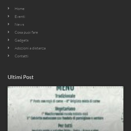
Home
Eventi
News
Cosa puoi fare
Gadgets
Adozioni a distanza
Contatti
Ultimi Post