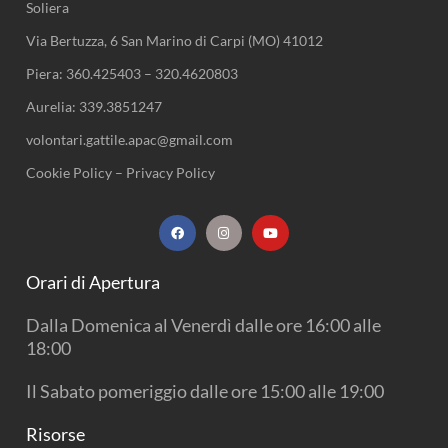
Soliera
Via Bertuzza, 6 San Marino di Carpi (MO) 41012
Piera:
360.425403
–
320.4620803
Aurelia:
339.3851247
volontari.gattile.apac@gmail.com
Cookie Policy
–
Privacy Policy
F
I
Y
a
n
o
c
s
u
e
t
t
b
a
u
Orari di Apertura
o
g
b
o
r
e
k
a
Dalla Domenica al Venerdì dalle ore 16:00 alle
m
18:00
Il Sabato pomeriggio dalle ore 15:00 alle 19:00
Risorse