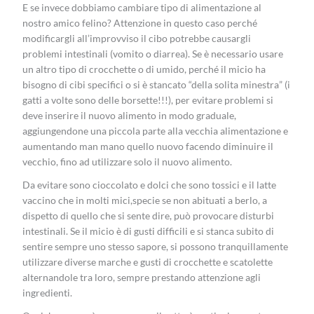
E se invece dobbiamo cambiare tipo di alimentazione al
nostro amico felino? Attenzione in questo caso perché
modificargli all’improvviso il cibo potrebbe causargli
problemi intestinali (vomito o diarrea). Se è necessario usare
un altro tipo di crocchette o di umido, perché il micio ha
bisogno di cibi specifici o si è stancato “della solita minestra” (i
gatti a volte sono delle borsette!!!), per evitare problemi si
deve inserire il nuovo alimento in modo graduale,
aggiungendone una piccola parte alla vecchia alimentazione e
aumentando man mano quello nuovo facendo diminuire il
vecchio, fino ad utilizzare solo il nuovo alimento.
Da evitare sono cioccolato e dolci che sono tossici e il latte
vaccino che in molti mici,specie se non abituati a berlo, a
dispetto di quello che si sente dire, può provocare disturbi
intestinali. Se il micio è di gusti difficili e si stanca subito di
sentire sempre uno stesso sapore, si possono tranquillamente
utilizzare diverse marche e gusti di crocchette e scatolette
alternandole tra loro, sempre prestando attenzione agli
ingredienti.