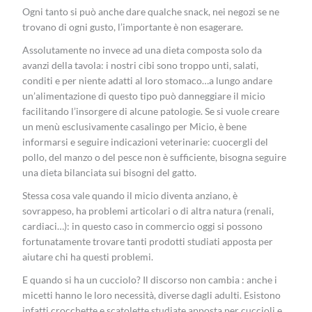
Ogni tanto si può anche dare qualche snack, nei negozi se ne
trovano di ogni gusto, l’importante è non esagerare.
Assolutamente no invece ad una dieta composta solo da
avanzi della tavola: i nostri cibi sono troppo unti, salati,
conditi e per niente adatti al loro stomaco…a lungo andare
un’alimentazione di questo tipo può danneggiare il micio
facilitando l’insorgere di alcune patologie. Se si vuole creare
un menù esclusivamente casalingo per Micio, è bene
informarsi e seguire indicazioni veterinarie: cuocergli del
pollo, del manzo o del pesce non è sufficiente, bisogna seguire
una dieta bilanciata sui bisogni del gatto.
Stessa cosa vale quando il micio diventa anziano, è
sovrappeso, ha problemi articolari o di altra natura (renali,
cardiaci…): in questo caso in commercio oggi si possono
fortunatamente trovare tanti prodotti studiati apposta per
aiutare chi ha questi problemi.
E quando si ha un cucciolo? Il discorso non cambia : anche i
micetti hanno le loro necessità, diverse dagli adulti. Esistono
infatti crocchette e scatolette studiate apposta per cuccioli e