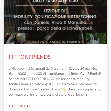
FIT FOR FRIENDS
aMici sportivi (e amanti degli animali!), Sabato 24 maggio,
dalle 10:00 alle 11:30 Vi aspettiamo alla Rebel Gym&Pool di
Soliera per FIT FOR FRIENDS una lezione di mobility,
tonificazione e stretching, il cui ricavato sarà interamente
donato al Gattile e Canile di Carpi!
Un’occasione perfetta
per muoverci insieme, divertirci e… fare del bene! E
LEGGI TUTTO »