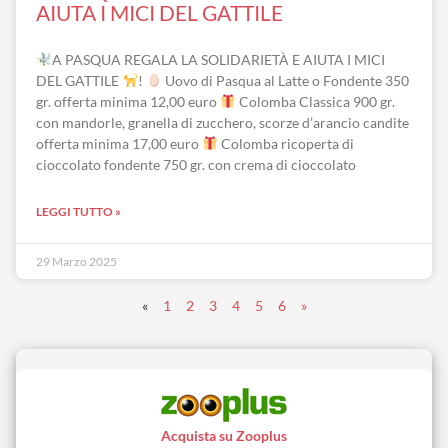
AIUTA I MICI DEL GATTILE
A PASQUA REGALA LA SOLIDARIETÀ E AIUTA I MICI
DEL GATTILE
!
Uovo di Pasqua al Latte o Fondente 350
gr. offerta minima 12,00 euro
Colomba Classica 900 gr.
con mandorle, granella di zucchero, scorze d’arancio candite
offerta minima 17,00 euro
Colomba ricoperta di
cioccolato fondente 750 gr. con crema di cioccolato
LEGGI TUTTO »
29 Marzo 2025
«
1
2
3
4
5
6
»
Acquista su Zooplus