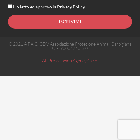
Ho letto ed approvo la
Privacy Policy
ISCRIVIMI
© 2021 A.P.A.C. ODV Associazione Protezione Animali Carpigiana
C.F. 90004760360
AF Project Web Agency Carpi