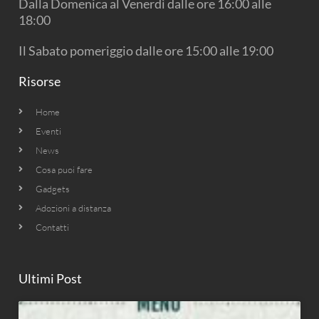
Dalla Domenica al Venerdì dalle ore 16:00 alle
m
18:00
Il Sabato pomeriggio dalle ore 15:00 alle 19:00
Risorse
Home
Eventi
News
Cosa puoi fare
Gadgets
Adozioni a distanza
Contatti
Ultimi Post