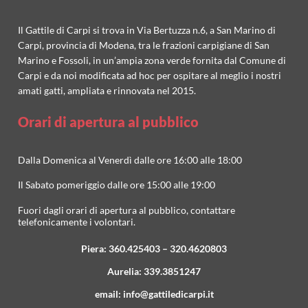
Il Gattile di Carpi si trova in Via Bertuzza n.6, a San Marino di
Carpi, provincia di Modena, tra le frazioni carpigiane di San
Marino e Fossoli, in un’ampia zona verde fornita dal Comune di
Carpi e da noi modificata ad hoc per ospitare al meglio i nostri
amati gatti, ampliata e rinnovata nel 2015.
Orari di apertura al pubblico
Dalla Domenica al Venerdì dalle ore 16:00 alle 18:00
Il Sabato pomeriggio dalle ore 15:00 alle 19:00
Fuori dagli orari di apertura al pubblico, contattare
telefonicamente i volontari.
Piera:
360.425403
–
320.4620803
Aurelia:
339.3851247
email:
info@gattiledicarpi.it