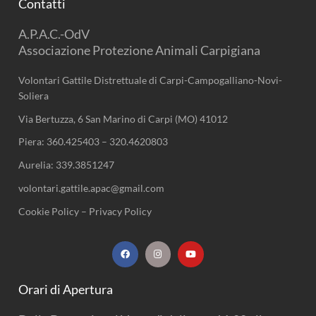
Contatti
A.P.A.C.-OdV
Associazione Protezione Animali Carpigiana
Volontari Gattile Distrettuale di Carpi-Campogalliano-Novi-
Soliera
Via Bertuzza, 6 San Marino di Carpi (MO) 41012
Piera:
360.425403
–
320.4620803
Aurelia:
339.3851247
volontari.gattile.apac@gmail.com
Cookie Policy
–
Privacy Policy
F
I
Y
a
n
o
c
s
u
e
t
t
b
a
u
Orari di Apertura
o
g
b
o
r
e
k
a