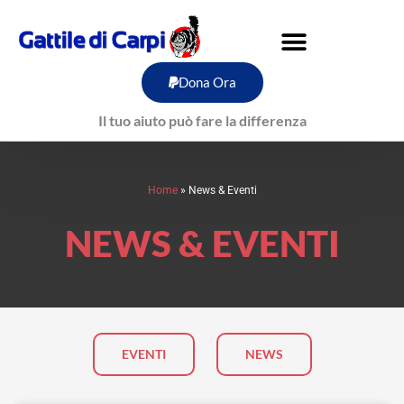
Vai
al
contenuto
Dona Ora
Il tuo aiuto può fare la differenza
Home
»
News & Eventi
NEWS & EVENTI
EVENTI
NEWS