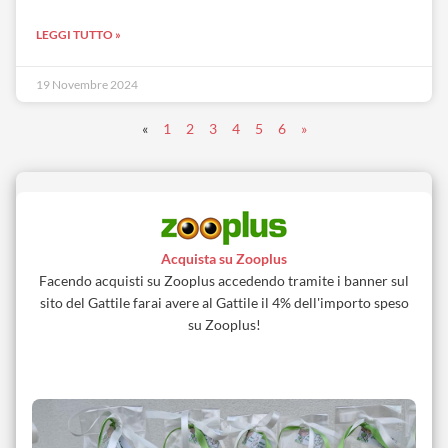
LEGGI TUTTO »
19 Novembre 2024
«
1
2
3
4
5
6
»
Acquista su Zooplus
Facendo acquisti su Zooplus accedendo tramite i banner sul
sito del Gattile farai avere al Gattile il 4% dell'importo speso
su Zooplus!