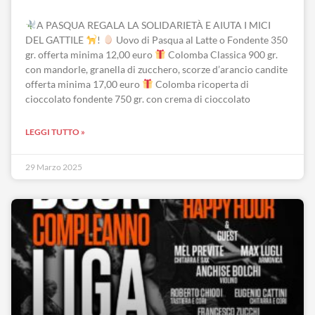
A PASQUA REGALA LA SOLIDARIETÀ E AIUTA I MICI
DEL GATTILE
!
Uovo di Pasqua al Latte o Fondente 350
gr. offerta minima 12,00 euro
Colomba Classica 900 gr.
con mandorle, granella di zucchero, scorze d’arancio candite
offerta minima 17,00 euro
Colomba ricoperta di
cioccolato fondente 750 gr. con crema di cioccolato
LEGGI TUTTO »
29 Marzo 2025