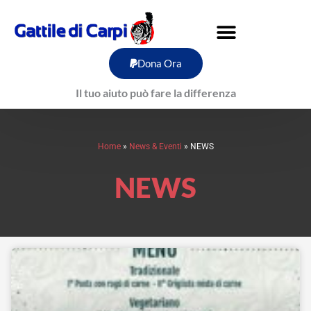
Vai
al
contenuto
Dona Ora
Il tuo aiuto può fare la differenza
Home
»
News & Eventi
»
NEWS
NEWS
Pagina
Pagina
Pagina
Pagina
Pagina
Pagina