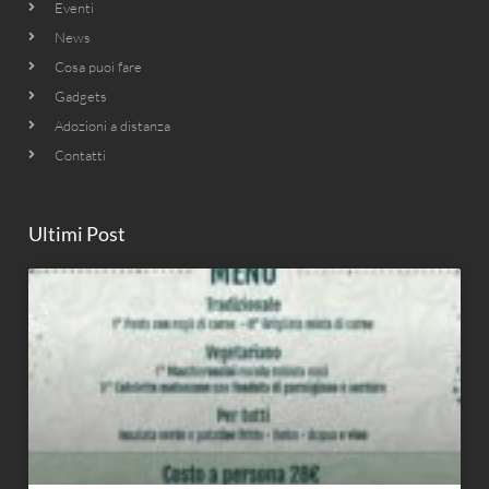
Eventi
News
Cosa puoi fare
Gadgets
Adozioni a distanza
Contatti
Ultimi Post