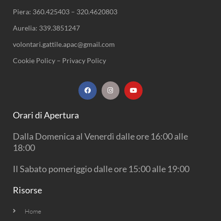
Piera:
360.425403
–
320.4620803
Aurelia:
339.3851247
volontari.gattile.apac@gmail.com
Cookie Policy
–
Privacy Policy
F
I
Y
a
n
o
c
s
u
e
t
t
b
a
u
Orari di Apertura
o
g
b
o
r
e
k
a
Dalla Domenica al Venerdì dalle ore 16:00 alle
m
18:00
Il Sabato pomeriggio dalle ore 15:00 alle 19:00
Risorse
Home