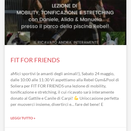
FIT FOR FRIENDS
aMici sportivi (e amanti degli animali!), Sabato 24 maggio,
dalle 10:00 alle 11:30 Vi aspettiamo alla Rebel Gym&Pool di
Soliera per FIT FOR FRIENDS una lezione di mobility,
tonificazione e stretching, il cui ricavato sarà interamente
donato al Gattile e Canile di Carpi!
Un’occasione perfetta
per muoverci insieme, divertirci e… fare del bene! E
LEGGI TUTTO »