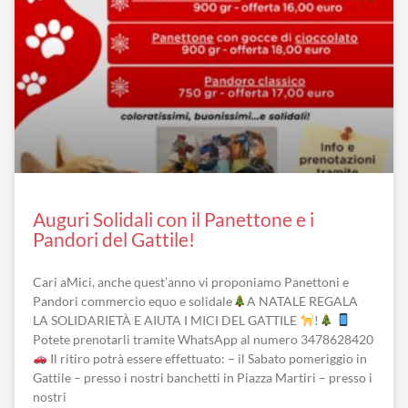
Auguri Solidali con il Panettone e i
Pandori del Gattile!
Cari aMici, anche quest’anno vi proponiamo Panettoni e
Pandori commercio equo e solidale
A NATALE REGALA
LA SOLIDARIETÀ E AIUTA I MICI DEL GATTILE
!
Potete prenotarli tramite WhatsApp al numero 3478628420
Il ritiro potrà essere effettuato: – il Sabato pomeriggio in
Gattile – presso i nostri banchetti in Piazza Martiri – presso i
nostri