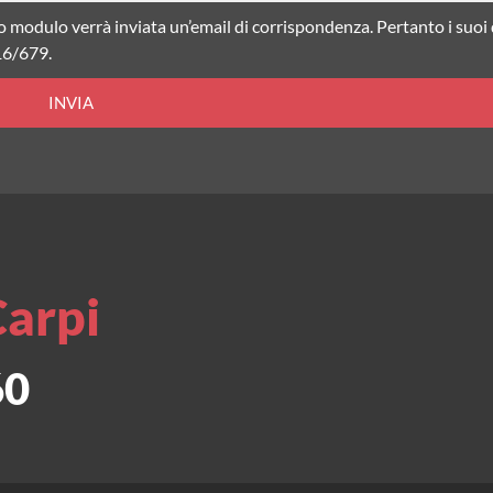
o modulo verrà inviata un’email di corrispondenza. Pertanto i suoi
16/679.
INVIA
Carpi
60