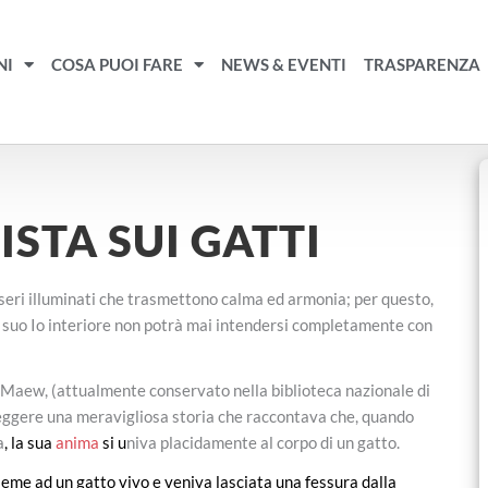
NI
COSA PUOI FARE
NEWS & EVENTI
TRASPARENZA
STA SUI GATTI
esseri illuminati che trasmettono calma ed armonia; per questo,
il suo Io interiore non potrà mai intendersi completamente con
mra Maew, (attualmente conservato nella biblioteca nazionale di
eggere una meravigliosa storia che raccontava che, quando
a
, la sua
anima
si u
niva placidamente al corpo di un gatto.
sieme ad un gatto vivo e veniva lasciata una fessura dalla