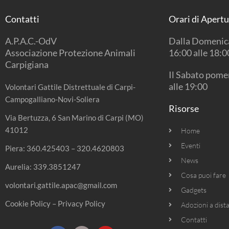
Contatti
Orari di Apert
A.P.A.C.-OdV
Dalla Domenica
Associazione Protezione Animali
16:00 alle 18:0
Carpigiana
Il Sabato pomer
alle 19:00
Volontari Gattile Distrettuale di Carpi-
Campogalliano-Novi-Soliera
Risorse
Via Bertuzza, 6 San Marino di Carpi (MO)
41012
Home
Eventi
Piera:
360.425403
–
320.4620803
News
Aurelia:
339.3851247
Cosa puoi fare
volontari.gattile.apac@gmail.com
Gadgets
Cookie Policy
–
Privacy Policy
Adozioni a dist
Contatti
F
I
Y