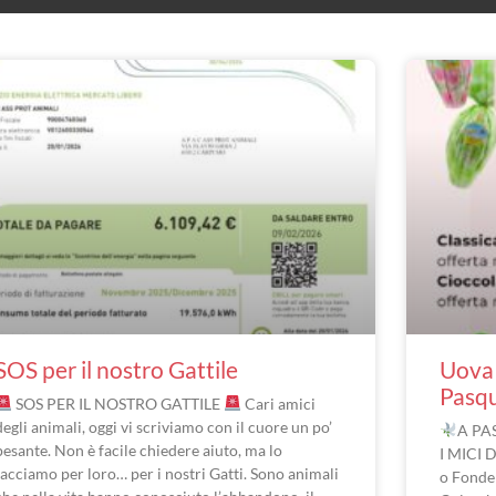
SOS per il nostro Gattile
Uova 
Pasq
SOS PER IL NOSTRO GATTILE
Cari amici
degli animali, oggi vi scriviamo con il cuore un po’
A PA
pesante. Non è facile chiedere aiuto, ma lo
I MICI 
facciamo per loro… per i nostri Gatti. Sono animali
o Fonde