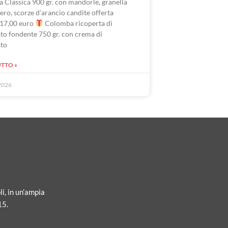
 Classica 900 gr. con mandorle, granella
ero, scorze d’arancio candite offerta
17,00 euro
Colomba ricoperta di
to fondente 750 gr. con crema di
ato
UTTO »
2026
li, in un’ampia
15.