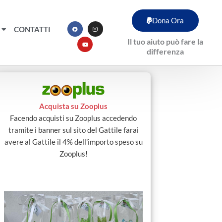
F
Y
I
Dona Ora
a
o
n
c
u
s
CONTATTI
e
t
t
b
u
a
Il tuo aiuto può fare la
o
b
g
o
e
r
differenza
k
a
m
Acquista su Zooplus
Facendo acquisti su Zooplus accedendo
tramite i banner sul sito del Gattile farai
avere al Gattile il 4% dell'importo speso su
Zooplus!