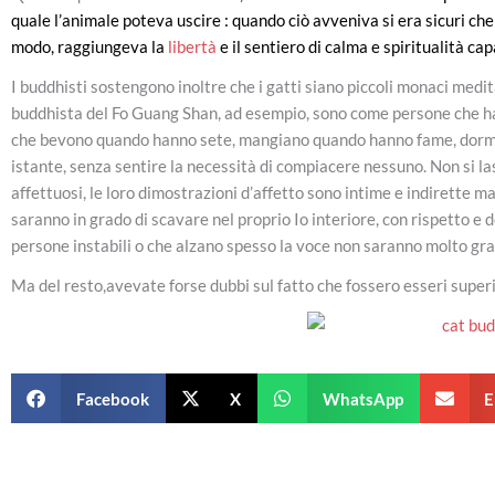
quale l’animale poteva uscire : quando ciò avveniva si era sicuri che
modo, raggiungeva la
libertà
e il sentiero di calma e spiritualità c
I buddhisti sostengono inoltre che i gatti siano piccoli monaci medit
buddhista del Fo Guang Shan, ad esempio, sono come persone che han
che bevono quando hanno sete, mangiano quando hanno fame, dormo
istante, senza sentire la necessità di compiacere nessuno. Non si las
affettuosi, le loro dimostrazioni d’affetto sono intime e indirette
saranno in grado di scavare nel proprio Io interiore, con rispetto e
persone instabili o che alzano spesso la voce non saranno molto grad
Ma del resto,avevate forse dubbi sul fatto che fossero esseri superi
Facebook
X
WhatsApp
E