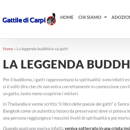
Vai
al
contenuto
HOME
CHI SIAMO
ADOZIO
Home
»
La leggenda buddhista sui gatti
LA LEGGENDA BUDDHI
Per il buddismo, i gatti rappresentano la spiritualità :sono infatti 
si è soliti dire che chi non entra correttamente in connessione con 
un gatto, tanto meno scoprirne i misteri.
In Thailandia e venne scritto “Il libro delle poesie dei gatti” o Ta
Bangkok come un autentico tesoro da preservare) dove si poteva l
una persona raggiungeva i massimi livelli di spiritualità e poi moriv
Quando qualcuno moriva infatti
, veniva sotterrato in una cripta in