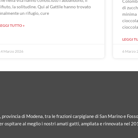
che nella vita hanno conosciuto l’abbandono, il
Colomba
rifiuto, la solitudine. Qui al Gattile hanno trovato
di zucch
finalmente un rifugio, cure
minima 
cioccola
LEGGI TUTTO »
cioccol
LEGGI T
14 Marzo 2026
6 Marzo 
i, provincia di Modena, tra le frazioni carpigiane di San Marino e Fosso
r ospitare al meglio i nostri amati gatti, ampliata e rinnovata nel 20