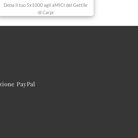
Dona il tuo 5x1000 agli aMICI del Gattile
di Carpi
azione PayPal