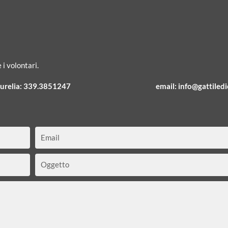
 i volontari.
urelia:
339.3851247
email:
info@gattiledic
Email
Oggetto