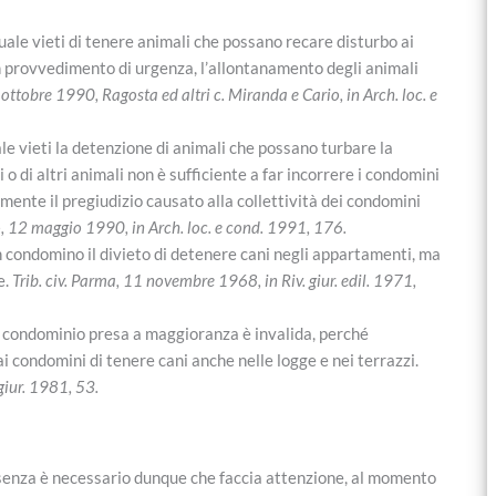
uale vieti di tenere animali che possano recare disturbo ai
con provvedimento di urgenza, l’allontanamento degli animali
5 ottobre 1990, Ragosta ed altri c. Miranda e Cario, in Arch. loc. e
 vieti la detenzione di animali che possano turbare la
i o di altri animali non è sufficiente a far incorrere i condomini
mente il pregiudizio causato alla collettività dei condomini
, 12 maggio 1990, in Arch. loc. e cond. 1991, 176.
 condomino il divieto di detenere cani negli appartamenti, ma
e.
Trib. civ. Parma, 11 novembre 1968, in Riv. giur. edil. 1971,
 condominio presa a maggioranza è invalida, perché
 ai condomini di tenere cani anche nelle logge e nei terrazzi.
 giur. 1981, 53.
presenza è necessario dunque che faccia attenzione, al momento