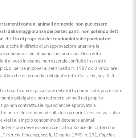
ppartamenti comuni animali domestici non può essere
ati dalla maggioranza dei partecipanti, non potendo detti
l diritto di proprietà dei condomini sulle porzioni del
iva
, sicché in difetto di un’approvazione unanime le
uei condomini che abbiano concorso con il loro voto
oni di voto in esame, non essendo confluite in un atto
ici, di per sé inidonei ai sensi dell’art. 1987 c.c. a vincolare i
ativa che ne preveda l’obbligatorietà. Cass. civ., sez. II, 4
ta facoltà una esplicazione del diritto dominicale, può essere
ualmente obbligato a non detenere animali nel proprio
tipo non contrattuale, quand’anche approvato a
 ed ai poteri dei condomini sulla loro proprietà esclusiva, salvo
e vieti al singolo condomino di detenere animali
e detenzione deve essere accertata alla luce dei criteri che
i…”
Trib. civ. Piacenza, sez. II, 10 aprile 1990, n. 231, Copelli c.