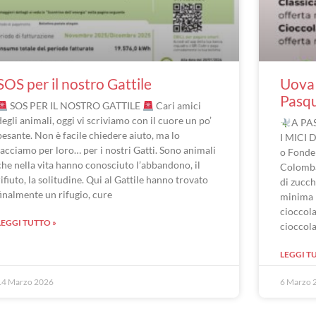
SOS per il nostro Gattile
Uova 
Pasq
SOS PER IL NOSTRO GATTILE
Cari amici
degli animali, oggi vi scriviamo con il cuore un po’
A PA
pesante. Non è facile chiedere aiuto, ma lo
I MICI 
facciamo per loro… per i nostri Gatti. Sono animali
o Fonde
che nella vita hanno conosciuto l’abbandono, il
Colomba
rifiuto, la solitudine. Qui al Gattile hanno trovato
di zucch
finalmente un rifugio, cure
minima 
cioccola
LEGGI TUTTO »
cioccol
LEGGI T
14 Marzo 2026
6 Marzo 