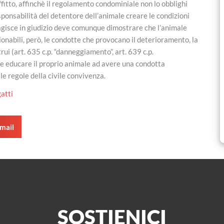
ffitto, affinchè il regolamento condominiale non lo obblighi
onsabilità del detentore dell’animale creare le condizioni
 agisce in giudizio deve comunque dimostrare che l’animale
ionabili, però, le condotte che provocano il deterioramento, la
ui (art. 635 c.p. “danneggiamento”, art. 639 c.p.
te educare il proprio animale ad avere una condotta
le regole della civile convivenza.
mail
SOSTIENICI