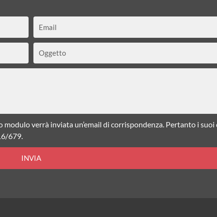
Email
Oggetto
o modulo verrà inviata un’email di corrispondenza. Pertanto i suoi
16/679.
INVIA