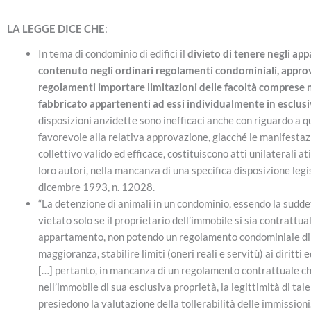
LA LEGGE DICE CHE
:
In tema di condominio di edifici il
divieto di tenere negli a
contenuto negli ordinari regolamenti condominiali, approv
regolamenti importare limitazioni delle facoltà comprese ne
fabbricato appartenenti ad essi individualmente in esclus
disposizioni anzidette sono inefficaci anche con riguardo a q
favorevole alla relativa approvazione, giacché le manifestazi
collettivo valido ed efficace, costituiscono atti unilaterali atip
loro autori, nella mancanza di una specifica disposizione legisl
dicembre 1993, n. 12028.
“La detenzione di animali in un condominio, essendo la suddet
vietato solo se il proprietario dell’immobile si sia contratt
appartamento, non potendo un regolamento condominiale di 
maggioranza, stabilire limiti (oneri reali e servitù) ai diritti
[…] pertanto, in mancanza di un regolamento contrattuale ch
nell’immobile di sua esclusiva proprietà, la legittimità di tal
presiedono la valutazione della tollerabilità delle immission