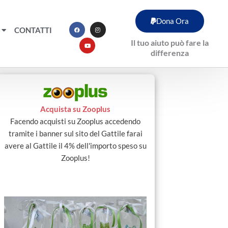
F
Y
I
Dona Ora
a
o
n
c
u
s
CONTATTI
e
t
t
b
u
a
Il tuo aiuto può fare la
o
b
g
o
e
r
differenza
k
a
m
Acquista su Zooplus
Facendo acquisti su Zooplus accedendo
tramite i banner sul sito del Gattile farai
avere al Gattile il 4% dell'importo speso su
Zooplus!