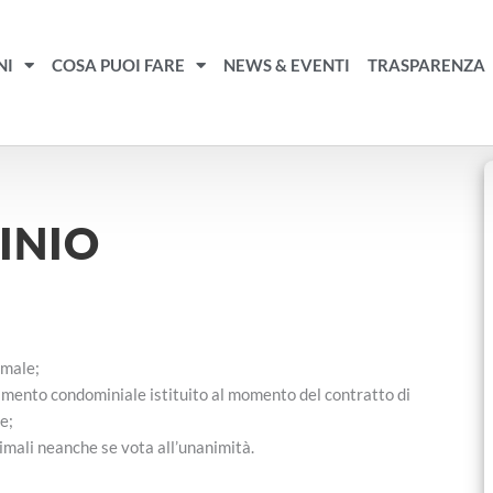
NI
COSA PUOI FARE
NEWS & EVENTI
TRASPARENZA
INIO
imale;
lamento condominiale istituito al momento del contratto di
e;
imali neanche se vota all’unanimità.