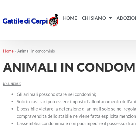
Vai
al
contenuto
HOME
CHI SIAMO
ADOZIO
Home
»
Animali in condominio
ANIMALI IN CONDOM
In sintesi:
Gli animali possono stare nei condomini;
Solo in casi rari può essere imposto l’allontanamento dell’an
È possibile vietare la detenzione di animali solo se nel rego
compravendita dello stabile ne viene fatta esplicita menzion
L’assemblea condominiale non può impedire il possesso di an