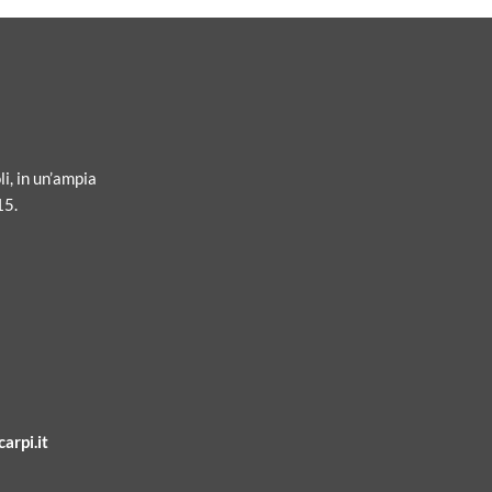
li, in un’ampia
15.
arpi.it