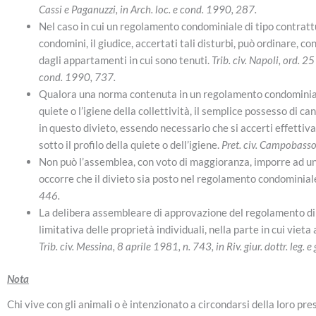
Cassi e Paganuzzi, in Arch. loc. e cond. 1990, 287.
Nel caso in cui un regolamento condominiale di tipo contratt
condomini, il giudice, accertati tali disturbi, può ordinare, 
dagli appartamenti in cui sono tenuti.
Trib. civ. Napoli, ord. 2
cond. 1990, 737.
Qualora una norma contenuta in un regolamento condominiale
quiete o l’igiene della collettività, il semplice possesso di can
in questo divieto, essendo necessario che si accerti effettiva
sotto il profilo della quiete o dell’igiene.
Pret. civ. Campobasso
Non può l’assemblea, con voto di maggioranza, imporre ad un
occorre che il divieto sia posto nel regolamento condominial
446.
La delibera assembleare di approvazione del regolamento di
limitativa delle proprietà individuali, nella parte in cui vieta
Trib. civ. Messina, 8 aprile 1981, n. 743, in Riv. giur. dottr. leg. e
Nota
Chi vive con gli animali o è intenzionato a circondarsi della loro 