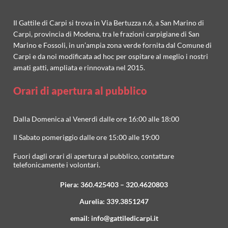
Il Gattile di Carpi si trova in Via Bertuzza n.6, a San Marino di
Carpi, provincia di Modena, tra le frazioni carpigiane di San
Marino e Fossoli, in un’ampia zona verde fornita dal Comune di
Carpi e da noi modificata ad hoc per ospitare al meglio i nostri
amati gatti, ampliata e rinnovata nel 2015.
Orari di apertura al pubblico
Dalla Domenica al Venerdì dalle ore 16:00 alle 18:00
Il Sabato pomeriggio dalle ore 15:00 alle 19:00
Fuori dagli orari di apertura al pubblico, contattare
telefonicamente i volontari.
Piera:
360.425403
–
320.4620803
Aurelia:
339.3851247
email:
info@gattiledicarpi.it