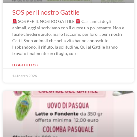
SOS per il nostro Gattile
SOS PER IL NOSTRO GATTILE
Cari amici degli
animali, oggi vi scriviamo con il cuore un po’ pesante. Non è
facile chiedere aiuto, ma lo facciamo per loro… per i nostri
Gatti. Sono animali che nella vita hanno conosciuto
l’abbandono, il rifiuto, la solitudine. Qui al Gattile hanno
trovato finalmente un rifugio, cure
LEGGI TUTTO »
14 Marzo 2026