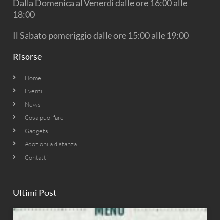
Dalla Domenica al Venerdì dalle ore 16:00 alle
m
18:00
Il Sabato pomeriggio dalle ore 15:00 alle 19:00
Risorse
Home
Eventi
News
Cosa puoi fare
Gadgets
Adozioni a distanza
Contatti
Ultimi Post