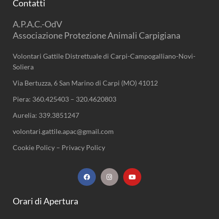
Contatti
A.P.A.C.-OdV
Associazione Protezione Animali Carpigiana
Volontari Gattile Distrettuale di Carpi-Campogalliano-Novi-
Soliera
Via Bertuzza, 6 San Marino di Carpi (MO) 41012
Piera:
360.425403
–
320.4620803
Aurelia:
339.3851247
volontari.gattile.apac@gmail.com
Cookie Policy
–
Privacy Policy
F
I
Y
a
n
o
c
s
u
e
t
t
b
a
u
Orari di Apertura
o
g
b
o
r
e
k
a