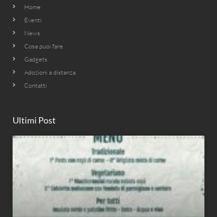
Home
Eventi
News
Cosa puoi fare
Gadgets
Adozioni a distanza
Contatti
Ultimi Post