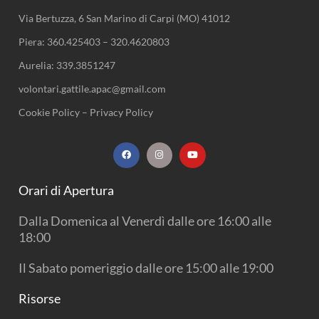
Via Bertuzza, 6 San Marino di Carpi (MO) 41012
Piera:
360.425403
–
320.4620803
Aurelia:
339.3851247
volontari.gattile.apac@gmail.com
Cookie Policy
–
Privacy Policy
F
I
Y
a
n
o
c
s
u
e
t
t
b
a
u
Orari di Apertura
o
g
b
o
r
e
k
a
Dalla Domenica al Venerdì dalle ore 16:00 alle
m
18:00
Il Sabato pomeriggio dalle ore 15:00 alle 19:00
Risorse