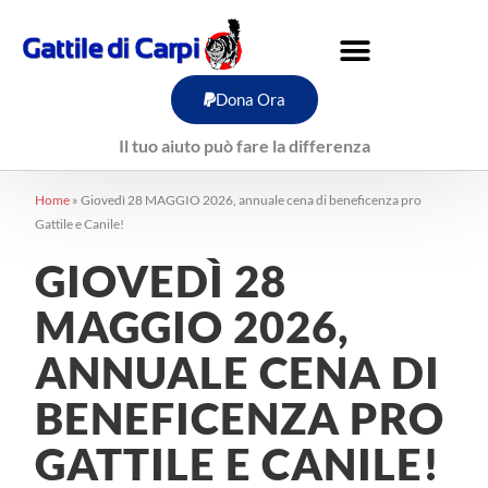
Vai
al
contenuto
Dona Ora
Il tuo aiuto può fare la differenza
Home
»
Giovedì 28 MAGGIO 2026, annuale cena di beneficenza pro
Gattile e Canile!
GIOVEDÌ 28
MAGGIO 2026,
ANNUALE CENA DI
BENEFICENZA PRO
GATTILE E CANILE!