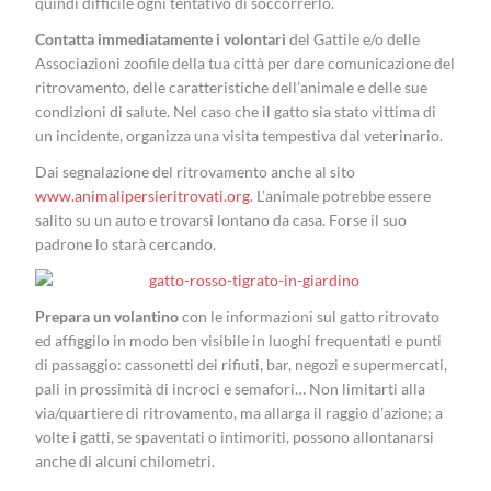
quindi difficile ogni tentativo di soccorrerlo.
Contatta immediatamente i volontari
del Gattile e/o delle
Associazioni zoofile della tua città per dare comunicazione del
ritrovamento, delle caratteristiche dell’animale e delle sue
condizioni di salute. Nel caso che il gatto sia stato vittima di
un incidente, organizza una visita tempestiva dal veterinario.
Dai segnalazione del ritrovamento anche al sito
www.animalipersieritrovati.org
. L’animale potrebbe essere
salito su un auto e trovarsi lontano da casa. Forse il suo
padrone lo starà cercando.
Prepara un volantino
con le informazioni sul gatto ritrovato
ed affiggilo in modo ben visibile in luoghi frequentati e punti
di passaggio: cassonetti dei rifiuti, bar, negozi e supermercati,
pali in prossimità di incroci e semafori… Non limitarti alla
via/quartiere di ritrovamento, ma allarga il raggio d’azione; a
volte i gatti, se spaventati o intimoriti, possono allontanarsi
anche di alcuni chilometri.