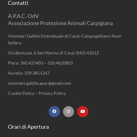
Contatti
A.P.A.C.-OdV
Associazione Protezione Animali Carpigiana
Volontari Gattile Distrettuale di Carpi-Campogalliano-Novi-
Soliera
Via Bertuzza, 6 San Marino di Carpi (MO) 41012
Piera:
360.425403
–
320.4620803
Aurelia:
339.3851247
volontari.gattile.apac@gmail.com
Cookie Policy
–
Privacy Policy
F
I
Y
a
n
o
c
s
u
e
t
t
b
a
u
Orari di Apertura
o
g
b
o
r
e
k
a