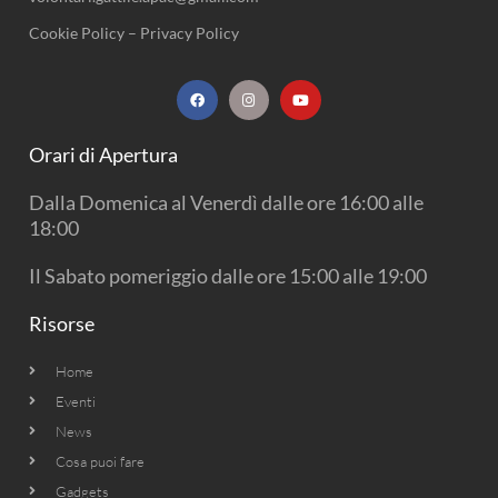
Cookie Policy
–
Privacy Policy
F
I
Y
a
n
o
c
s
u
e
t
t
b
a
u
Orari di Apertura
o
g
b
o
r
e
k
a
Dalla Domenica al Venerdì dalle ore 16:00 alle
m
18:00
Il Sabato pomeriggio dalle ore 15:00 alle 19:00
Risorse
Home
Eventi
News
Cosa puoi fare
Gadgets