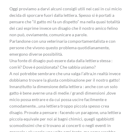
Oggi proviamo a darvi alcuni consigli utili nei casi in cui micio
decida di sporcare fuori dalla lettiera. Spesso si è portati a
pensare che “il gatto mi fa un dispetto” ma nella quasi totalità
dei casi esprime invece un disagio che il nostro amico felino
non può, ovviamente, comunicare a parole.
Parlandone con una veterinaria comportamentalista e con
persone che vivono questo problema quotidianamente,
emergono diverse possibilità.
Una fonte di disagio può essere data dalla lettiera stessa :
com’è? Dove è posizionata? Che sabbia usiamo?
A noi potrebbe sembrare che una valga l’altra,in realtà invece
dobbiamo trovare la giusta combinazione per il nostro gatto!
Innanzitutto la dimensione della lettiera : anche con un solo
gatto è bene averne una di medie / grandi dimensioni ,dove
micio possa entrare e da cui possa uscire facilmente e
comodamente…una lettiera troppo piccola spesso crea
disagio. Provate a pensare : facendo un paragone, una lettiera
piccola equivale per noi ai bagni chimici, quegli sgabbiotti
scomodissimi che si trovano ai concerti o negli eventi in
generale : ok usarlo una volta ogni tanto, ma come sarebbe