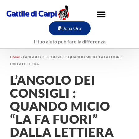
Vai
al
contenuto
Dona Ora
Il tuo aiuto può fare la differenza
Home
»
L’ANGOLO DEI CONSIGLI : QUANDO MICIO “LA FA FUORI”
DALLA LETTIERA
L’ANGOLO DEI
CONSIGLI :
QUANDO MICIO
“LA FA FUORI”
DALLA LETTIERA