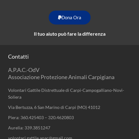
Dona Ora
Il tuo aiuto può fare la differenza
Contatti
A.P.A.C.-OdV
Associazione Protezione Animali Carpigiana
Volontari Gattile Distrettuale di Carpi-Campogalliano-Novi-
Soliera
Via Bertuzza, 6 San Marino di Carpi (MO) 41012
Piera:
360.425403
–
320.4620803
Aurelia:
339.3851247
volontari.gattile.apac@gmail.com