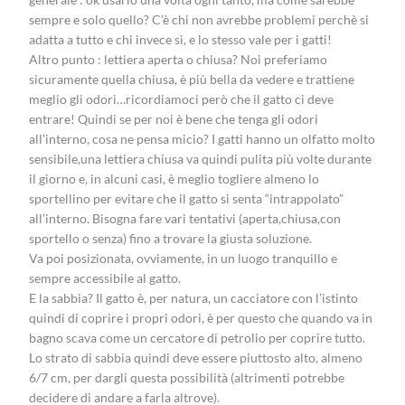
sempre e solo quello? C’è chi non avrebbe problemi perchè si
adatta a tutto e chi invece sì, e lo stesso vale per i gatti!
Altro punto : lettiera aperta o chiusa? Noi preferiamo
sicuramente quella chiusa, è più bella da vedere e trattiene
meglio gli odori…ricordiamoci però che il gatto ci deve
entrare! Quindi se per noi è bene che tenga gli odori
all’interno, cosa ne pensa micio? I gatti hanno un olfatto molto
sensibile,una lettiera chiusa va quindi pulita più volte durante
il giorno e, in alcuni casi, è meglio togliere almeno lo
sportellino per evitare che il gatto si senta “intrappolato”
all’interno. Bisogna fare vari tentativi (aperta,chiusa,con
sportello o senza) fino a trovare la giusta soluzione.
Va poi posizionata, ovviamente, in un luogo tranquillo e
sempre accessibile al gatto.
E la sabbia? Il gatto è, per natura, un cacciatore con l’istinto
quindi di coprire i propri odori, è per questo che quando va in
bagno scava come un cercatore di petrolio per coprire tutto.
Lo strato di sabbia quindi deve essere piuttosto alto, almeno
6/7 cm, per dargli questa possibilità (altrimenti potrebbe
decidere di andare a farla altrove).