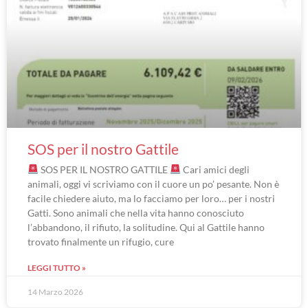
SOS per il nostro Gattile
SOS PER IL NOSTRO GATTILE
Cari amici degli
animali, oggi vi scriviamo con il cuore un po’ pesante. Non è
facile chiedere aiuto, ma lo facciamo per loro… per i nostri
Gatti. Sono animali che nella vita hanno conosciuto
l’abbandono, il rifiuto, la solitudine. Qui al Gattile hanno
trovato finalmente un rifugio, cure
LEGGI TUTTO »
14 Marzo 2026