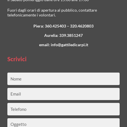
Fuori dagli orari di apertura al pubblico, contattare
telefonicamente i volontari.
Piera:
360.425403
–
320.4620803
Aurelia:
339.3851247
email:
info@gattiledicarpi.it
Scrivici
Nome
Email
Telefono
Oggetto