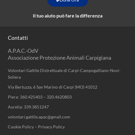
Il tuo aiuto può fare la differenza
Contatti
A.P.A.C.-OdV
Associazione Protezione Animali Carpigiana
Volontari Gattile Distrettuale di Carpi-Campogalliano-Novi-
Soliera
Via Bertuzza, 6 San Marino di Carpi (MO) 41012
Piera:
360.425403
–
320.4620803
Aurelia:
339.3851247
volontari.gattile.apac@gmail.com
Cookie Policy
–
Privacy Policy