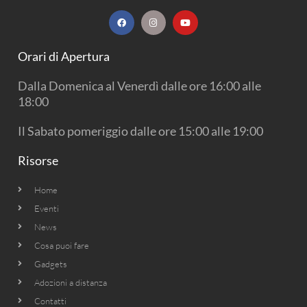
F
I
Y
a
n
o
c
s
u
e
t
t
b
a
u
Orari di Apertura
o
g
b
o
r
e
k
a
Dalla Domenica al Venerdì dalle ore 16:00 alle
m
18:00
Il Sabato pomeriggio dalle ore 15:00 alle 19:00
Risorse
Home
Eventi
News
Cosa puoi fare
Gadgets
Adozioni a distanza
Contatti