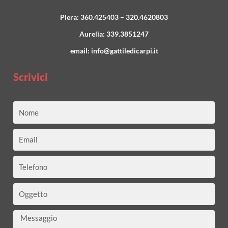
Piera:
360.425403
–
320.4620803
Aurelia:
339.3851247
email:
info@gattiledicarpi.it
Scrivici
Nome
Email
Telefono
Oggetto
Messaggio