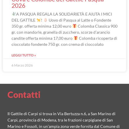
2026
A PASQUA REGALA LA SOLIDARIETÀ E AIUTA I MICI
DEL GATTILE
!
Uovo di Pasqua al Latte o Fondente
350 gr. offerta minima 12,00 euro
Colomba Classica 900
gr. con mandorle, granella di zucchero, scorze d’arancio
candite offerta minima 17,00 euro
Colomba ricoperta di
cioccolato fondente 750 gr. con crema di cioccolato
LEGGI TUTTO »
6 Marzo 2026
Contatti
Il Gattile di Carpi si trova in Via Bertuzza n.6, a San Marino di
Carpi, provincia di Modena, tra le frazioni carpigiane di San
Marino e Fossoli, in un’ampia zona verde fornita dal Comune di