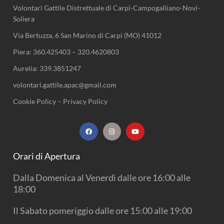
Volontari Gattile Distrettuale di Carpi-Campogalliano-Novi-
Soliera
Via Bertuzza, 6 San Marino di Carpi (MO) 41012
Piera:
360.425403
–
320.4620803
Aurelia:
339.3851247
volontari.gattile.apac@gmail.com
Cookie Policy
–
Privacy Policy
F
I
Y
a
n
o
c
s
u
e
t
t
b
a
u
Orari di Apertura
o
g
b
o
r
e
k
a
Dalla Domenica al Venerdì dalle ore 16:00 alle
m
18:00
Il Sabato pomeriggio dalle ore 15:00 alle 19:00