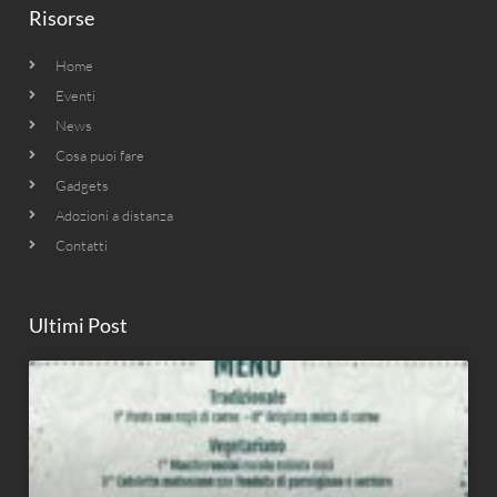
Risorse
Home
Eventi
News
Cosa puoi fare
Gadgets
Adozioni a distanza
Contatti
Ultimi Post