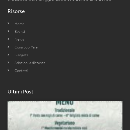
Risorse
Home
Eventi
News
Cosa puoi fare
Gadgets
Adozioni a distanza
Contatti
Ultimi Post