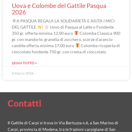
Uova e Colombe del Gattile Pasqua
2026
A PASQUA REGALA LA SOLIDARIETÀ E AIUTA I MICI
DEL GATTILE
!
Uovo di Pasqua al Latte o Fondente
350 gr. offerta minima 12,00 euro
Colomba Classica 900
gr. con mandorle, granella di zucchero, scorze d’arancio
candite offerta minima 17,00 euro
Colomba ricoperta di
cioccolato fondente 750 gr. con crema di cioccolato
LEGGI TUTTO »
6 Marzo 2026
Contatti
Il Gattile di Carpi si trova in Via Bertuzza n.6, a San Marino di
Carpi, provincia di Modena, tra le frazioni carpigiane di San