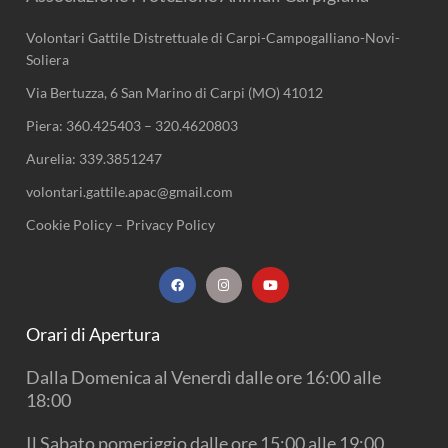
Volontari Gattile Distrettuale di Carpi-Campogalliano-Novi-
Soliera
Via Bertuzza, 6 San Marino di Carpi (MO) 41012
Piera:
360.425403
–
320.4620803
Aurelia:
339.3851247
volontari.gattile.apac@gmail.com
Cookie Policy
–
Privacy Policy
F
I
Y
a
n
o
c
s
u
e
t
t
b
a
u
Orari di Apertura
o
g
b
o
r
e
k
a
Dalla Domenica al Venerdì dalle ore 16:00 alle
m
18:00
Il Sabato pomeriggio dalle ore 15:00 alle 19:00