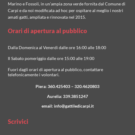
Marino e Fossoli, in un’ampia zona verde fornita dal Comune di
Carpi e da noi modificata ad hoc per ospitare al meglio i nostri
amati gatti, ampliata e rinnovata nel 2015.
Orari di apertura al pubblico
Dalla Domenica al Venerdì dalle ore 16:00 alle 18:00
Il Sabato pomeriggio dalle ore 15:00 alle 19:00
Fuori dagli orari di apertura al pubblico, contattare
telefonicamente i volontari.
Piera:
360.425403
–
320.4620803
Aurelia:
339.3851247
email:
info@gattiledicarpi.it
Scrivici