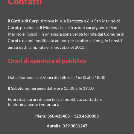
Contatti
Il Gattile di Carpi si trova in Via Bertuzza n.6, a San Marino di
Carpi, provincia di Modena, tra le frazioni carpigiane di San
Marino e Fossoli, in un’ampia zona verde fornita dal Comune di
Carpi e da noi modificata ad hoc per ospitare al meglio i nostri
amati gatti, ampliata e rinnovata nel 2015.
Orari di apertura al pubblico
Dalla Domenica al Venerdì dalle ore 16:00 alle 18:00
Il Sabato pomeriggio dalle ore 15:00 alle 19:00
Fuori dagli orari di apertura al pubblico, contattare
telefonicamente i volontari.
Piera:
360.425403
–
320.4620803
Aurelia:
339.3851247