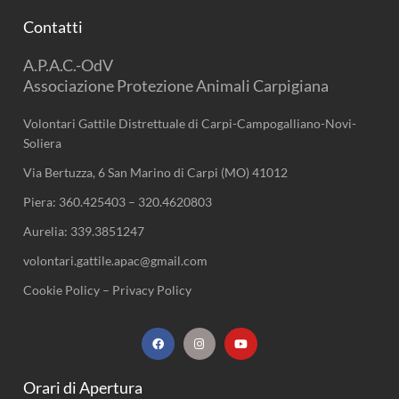
Contatti
A.P.A.C.-OdV
Associazione Protezione Animali Carpigiana
Volontari Gattile Distrettuale di Carpi-Campogalliano-Novi-
Soliera
Via Bertuzza, 6 San Marino di Carpi (MO) 41012
Piera:
360.425403
–
320.4620803
Aurelia:
339.3851247
volontari.gattile.apac@gmail.com
Cookie Policy
–
Privacy Policy
F
I
Y
a
n
o
c
s
u
e
t
t
b
a
u
Orari di Apertura
o
g
b