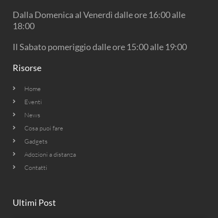
o
r
e
k
a
Dalla Domenica al Venerdì dalle ore 16:00 alle
m
18:00
Il Sabato pomeriggio dalle ore 15:00 alle 19:00
Risorse
Home
Eventi
News
Cosa puoi fare
Gadgets
Adozioni a distanza
Contatti
Ultimi Post