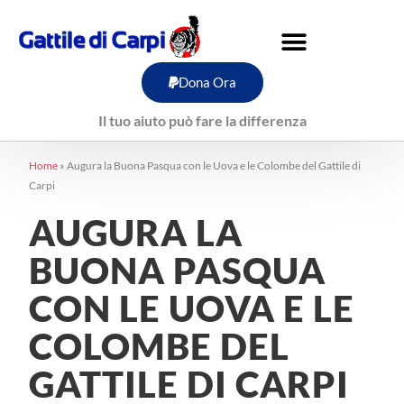
Vai
al
contenuto
Dona Ora
Il tuo aiuto può fare la differenza
Home
»
Augura la Buona Pasqua con le Uova e le Colombe del Gattile di
Carpi
AUGURA LA
BUONA PASQUA
CON LE UOVA E LE
COLOMBE DEL
GATTILE DI CARPI