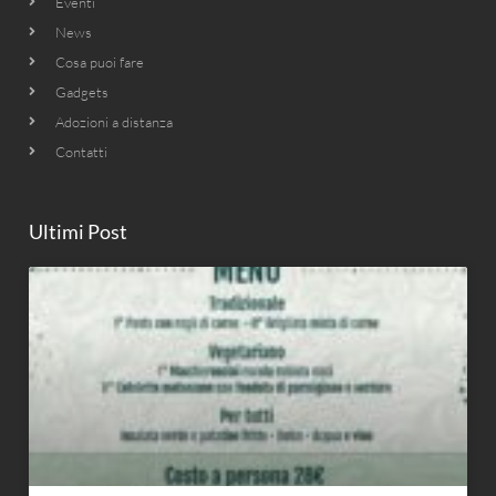
Eventi
News
Cosa puoi fare
Gadgets
Adozioni a distanza
Contatti
Ultimi Post