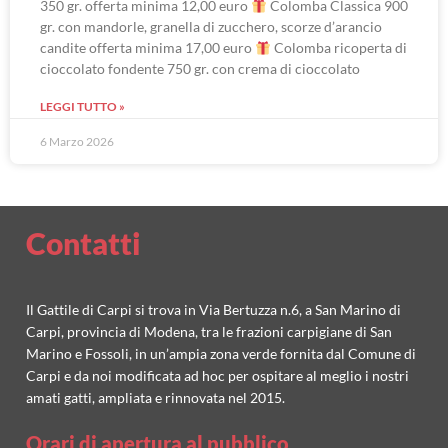
350 gr. offerta minima 12,00 euro
Colomba Classica 900
gr. con mandorle, granella di zucchero, scorze d’arancio
candite offerta minima 17,00 euro
Colomba ricoperta di
cioccolato fondente 750 gr. con crema di cioccolato
LEGGI TUTTO »
6 Marzo 2026
Contatti
Il Gattile di Carpi si trova in Via Bertuzza n.6, a San Marino di
Carpi, provincia di Modena, tra le frazioni carpigiane di San
Marino e Fossoli, in un’ampia zona verde fornita dal Comune di
Carpi e da noi modificata ad hoc per ospitare al meglio i nostri
amati gatti, ampliata e rinnovata nel 2015.
Orari di apertura al pubblico