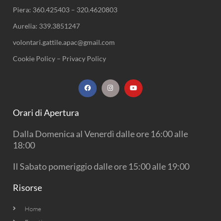
Piera:
360.425403
–
320.4620803
Aurelia:
339.3851247
volontari.gattile.apac@gmail.com
Cookie Policy
–
Privacy Policy
F
I
Y
a
n
o
c
s
u
e
t
t
b
a
u
Orari di Apertura
o
g
b
o
r
e
k
a
Dalla Domenica al Venerdì dalle ore 16:00 alle
m
18:00
Il Sabato pomeriggio dalle ore 15:00 alle 19:00
Risorse
Home