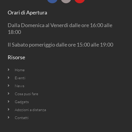
c
s
u
e
t
t
b
a
u
Orari di Apertura
o
g
b
o
r
e
k
a
Dalla Domenica al Venerdì dalle ore 16:00 alle
m
18:00
Il Sabato pomeriggio dalle ore 15:00 alle 19:00
Risorse
Home
Eventi
News
Cosa puoi fare
Gadgets
Adozioni a distanza
Contatti