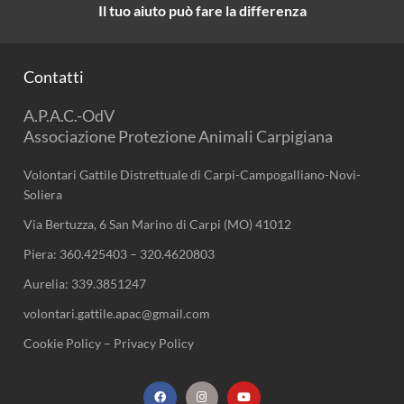
Il tuo aiuto può fare la differenza
Contatti
A.P.A.C.-OdV
Associazione Protezione Animali Carpigiana
Volontari Gattile Distrettuale di Carpi-Campogalliano-Novi-
Soliera
Via Bertuzza, 6 San Marino di Carpi (MO) 41012
Piera:
360.425403
–
320.4620803
Aurelia:
339.3851247
volontari.gattile.apac@gmail.com
Cookie Policy
–
Privacy Policy
F
I
Y
a
n
o