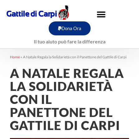
Vai
al
contenuto
Dona Ora
Il tuo aiuto può fare la differenza
Home
»
A Natale Regala la Solidarietà con il Panettone del Gattile di Carpi
A NATALE REGALA
LA SOLIDARIETÀ
CON IL
PANETTONE DEL
GATTILE DI CARPI