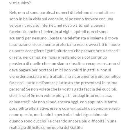
visti subito?
Beh, non ci sono parole…i numeri di telefono da contattare
sono in bella vista sul cancello, si possono trovare con una
veloce ricerca su internet, nel nostro sito, sulla pagina
facebook, anche chiedendo ai vigili…quindi non ci sono
scusanti per nessuno…basta una telefonata e insieme si trova
la soluzione: sicuramente preferiamo essere avvertiti in modo
da poter accogliere i gatti, piuttosto che passare ore a cercarli
di sera, nei campi, nei fossi e restando ora col continuo
pensiero di quelle che non siamo riuscite a recuperare…non si
deve pagare per portare i mici non voluti in gattile, non si
viene denunciati o maltrattati…ma sicuramente è più semplice
fare così, tutto nell’ombra piuttosto che presentarsi in prima
persona! Se non volete che la vostra gatta faccia dei cuccioli,
sterilizzate! Se non volete più gatti randagi intorno a casa,
chiamateci! Ma non si può ancora oggi, con appunto le tante
possibilità alternative, essere così vigliacchi da compiere gesti
come questo, mettendo in pericolo i mici (specialmente
quando sono cuccioli) e creando ancora più difficoltà in una
realtà già difficile come quella del Gattile.