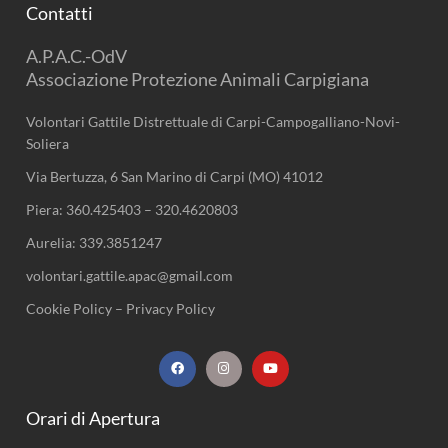
Contatti
A.P.A.C.-OdV
Associazione Protezione Animali Carpigiana
Volontari Gattile Distrettuale di Carpi-Campogalliano-Novi-
Soliera
Via Bertuzza, 6 San Marino di Carpi (MO) 41012
Piera:
360.425403
–
320.4620803
Aurelia:
339.3851247
volontari.gattile.apac@gmail.com
Cookie Policy
–
Privacy Policy
F
I
Y
a
n
o
c
s
u
e
t
t
b
a
u
Orari di Apertura
o
g
b
o
r
e
k
a