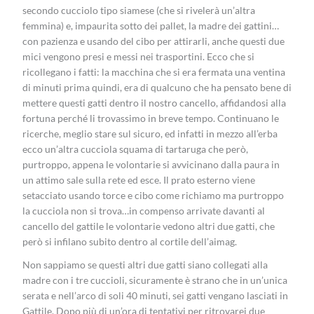
secondo cucciolo tipo siamese (che si rivelerà un’altra
femmina) e, impaurita sotto dei pallet, la madre dei gattini…
con pazienza e usando del cibo per attirarli, anche questi due
mici vengono presi e messi nei trasportini. Ecco che si
ricollegano i fatti: la macchina che si era fermata una ventina
di minuti prima quindi, era di qualcuno che ha pensato bene di
mettere questi gatti dentro il nostro cancello, affidandosi alla
fortuna perché li trovassimo in breve tempo. Continuano le
ricerche, meglio stare sul sicuro, ed infatti in mezzo all’erba
ecco un’altra cucciola squama di tartaruga che però,
purtroppo, appena le volontarie si avvicinano dalla paura in
un attimo sale sulla rete ed esce. Il prato esterno viene
setacciato usando torce e cibo come richiamo ma purtroppo
la cucciola non si trova…in compenso arrivate davanti al
cancello del gattile le volontarie vedono altri due gatti, che
però si infilano subito dentro al cortile dell’aimag.
Non sappiamo se questi altri due gatti siano collegati alla
madre con i tre cuccioli, sicuramente è strano che in un’unica
serata e nell’arco di soli 40 minuti, sei gatti vengano lasciati in
Gattile. Dopo più di un’ora di tentativi per ritrovarei due