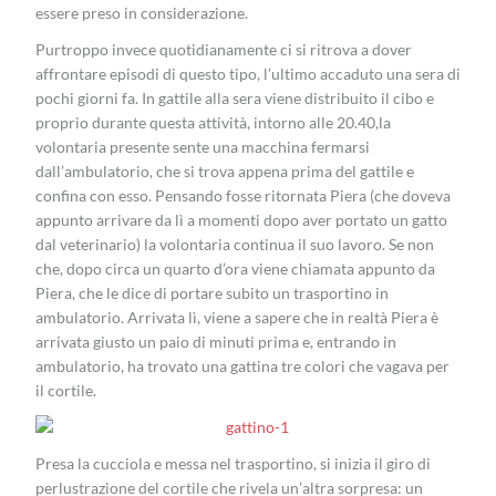
essere preso in considerazione.
Purtroppo invece quotidianamente ci si ritrova a dover
affrontare episodi di questo tipo, l’ultimo accaduto una sera di
pochi giorni fa. In gattile alla sera viene distribuito il cibo e
proprio durante questa attività, intorno alle 20.40,la
volontaria presente sente una macchina fermarsi
dall’ambulatorio, che si trova appena prima del gattile e
confina con esso. Pensando fosse ritornata Piera (che doveva
appunto arrivare da lì a momenti dopo aver portato un gatto
dal veterinario) la volontaria continua il suo lavoro. Se non
che, dopo circa un quarto d’ora viene chiamata appunto da
Piera, che le dice di portare subito un trasportino in
ambulatorio. Arrivata lì, viene a sapere che in realtà Piera è
arrivata giusto un paio di minuti prima e, entrando in
ambulatorio, ha trovato una gattina tre colori che vagava per
il cortile.
Presa la cucciola e messa nel trasportino, si inizia il giro di
perlustrazione del cortile che rivela un’altra sorpresa: un