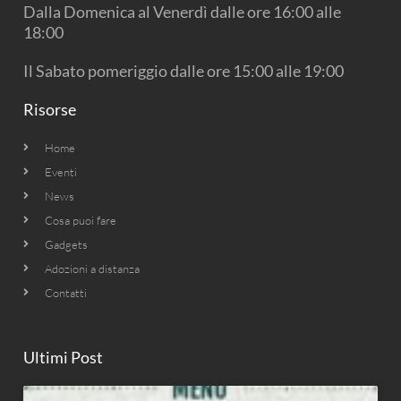
Dalla Domenica al Venerdì dalle ore 16:00 alle
m
18:00
Il Sabato pomeriggio dalle ore 15:00 alle 19:00
Risorse
Home
Eventi
News
Cosa puoi fare
Gadgets
Adozioni a distanza
Contatti
Ultimi Post