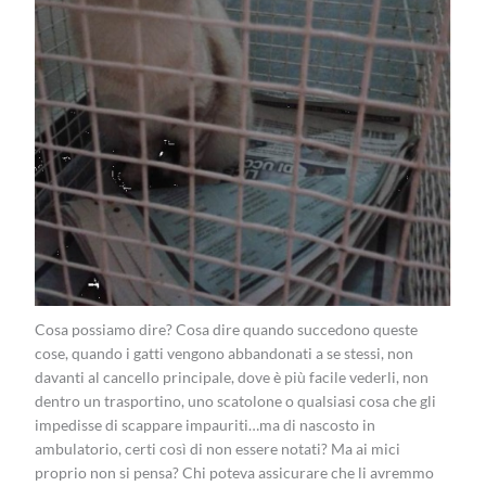
Cosa possiamo dire? Cosa dire quando succedono queste
cose, quando i gatti vengono abbandonati a se stessi, non
davanti al cancello principale, dove è più facile vederli, non
dentro un trasportino, uno scatolone o qualsiasi cosa che gli
impedisse di scappare impauriti…ma di nascosto in
ambulatorio, certi così di non essere notati? Ma ai mici
proprio non si pensa? Chi poteva assicurare che li avremmo