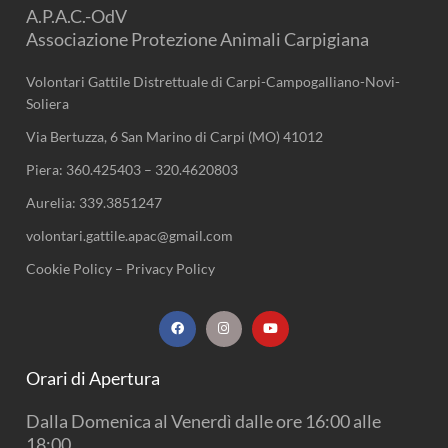
A.P.A.C.-OdV
Associazione Protezione Animali Carpigiana
Volontari Gattile Distrettuale di Carpi-Campogalliano-Novi-
Soliera
Via Bertuzza, 6 San Marino di Carpi (MO) 41012
Piera:
360.425403
–
320.4620803
Aurelia:
339.3851247
volontari.gattile.apac@gmail.com
Cookie Policy
–
Privacy Policy
F
I
Y
a
n
o
c
s
u
e
t
t
b
a
u
Orari di Apertura
o
g
b
o
r
e
k
a
Dalla Domenica al Venerdì dalle ore 16:00 alle
m
18:00