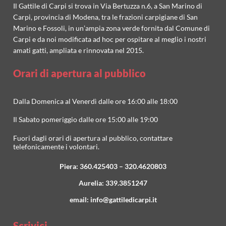
Il Gattile di Carpi si trova in Via Bertuzza n.6, a San Marino di
Carpi, provincia di Modena, tra le frazioni carpigiane di San
Marino e Fossoli, in un’ampia zona verde fornita dal Comune di
Carpi e da noi modificata ad hoc per ospitare al meglio i nostri
amati gatti, ampliata e rinnovata nel 2015.
Orari di apertura al pubblico
Dalla Domenica al Venerdì dalle ore 16:00 alle 18:00
Il Sabato pomeriggio dalle ore 15:00 alle 19:00
Fuori dagli orari di apertura al pubblico, contattare
telefonicamente i volontari.
Piera:
360.425403
–
320.4620803
Aurelia:
339.3851247
email:
info@gattiledicarpi.it
Scrivici