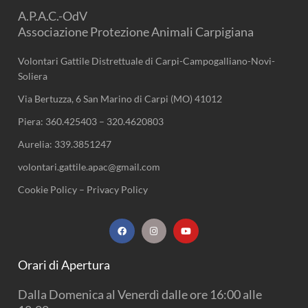
A.P.A.C.-OdV
Associazione Protezione Animali Carpigiana
Volontari Gattile Distrettuale di Carpi-Campogalliano-Novi-
Soliera
Via Bertuzza, 6 San Marino di Carpi (MO) 41012
Piera:
360.425403
–
320.4620803
Aurelia:
339.3851247
volontari.gattile.apac@gmail.com
Cookie Policy
–
Privacy Policy
F
I
Y
a
n
o
c
s
u
e
t
t
b
a
u
Orari di Apertura
o
g
b
o
r
e
k
a
Dalla Domenica al Venerdì dalle ore 16:00 alle
m