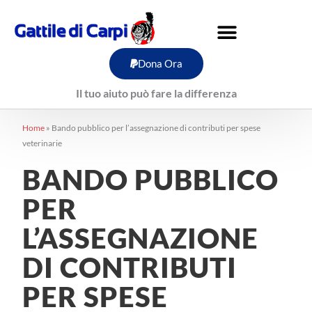
Vai
al
contenuto
Dona Ora
Il tuo aiuto può fare la differenza
Home
»
Bando pubblico per l’assegnazione di contributi per spese
veterinarie
BANDO PUBBLICO
PER
L’ASSEGNAZIONE
DI CONTRIBUTI
PER SPESE