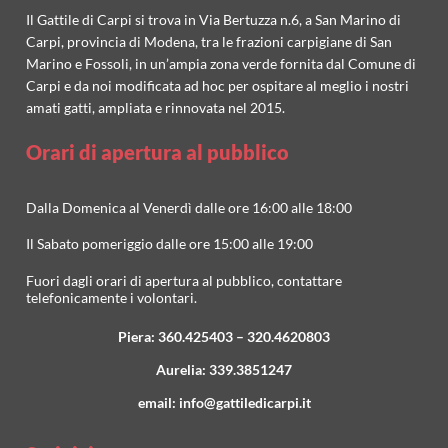
Il Gattile di Carpi si trova in Via Bertuzza n.6, a San Marino di
Carpi, provincia di Modena, tra le frazioni carpigiane di San
Marino e Fossoli, in un’ampia zona verde fornita dal Comune di
Carpi e da noi modificata ad hoc per ospitare al meglio i nostri
amati gatti, ampliata e rinnovata nel 2015.
Orari di apertura al pubblico
Dalla Domenica al Venerdì dalle ore 16:00 alle 18:00
Il Sabato pomeriggio dalle ore 15:00 alle 19:00
Fuori dagli orari di apertura al pubblico, contattare
telefonicamente i volontari.
Piera:
360.425403
–
320.4620803
Aurelia:
339.3851247
email:
info@gattiledicarpi.it