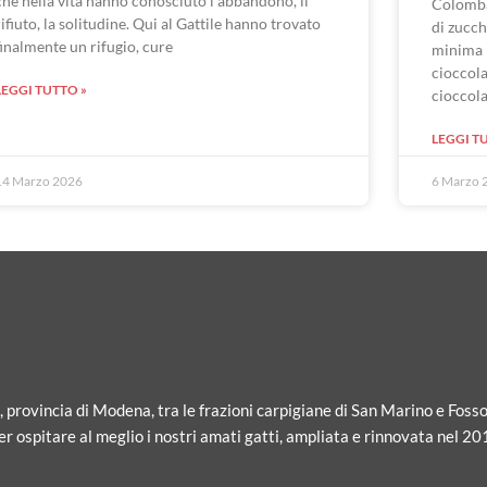
che nella vita hanno conosciuto l’abbandono, il
Colomba
rifiuto, la solitudine. Qui al Gattile hanno trovato
di zucch
finalmente un rifugio, cure
minima 
cioccola
LEGGI TUTTO »
cioccol
LEGGI T
14 Marzo 2026
6 Marzo 
i, provincia di Modena, tra le frazioni carpigiane di San Marino e Fosso
r ospitare al meglio i nostri amati gatti, ampliata e rinnovata nel 20