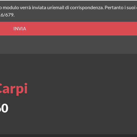
o modulo verrà inviata un’email di corrispondenza. Pertanto i suoi
16/679.
INVIA
Carpi
60