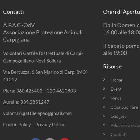
Contatti
Orari di Apert
A.P.A.C.-OdV
Dalla Domenica
Associazione Protezione Animali
16:00 alle 18:0
Carpigiana
Il Sabato pomer
alle 19:00
Volontari Gattile Distrettuale di Carpi-
Campogalliano-Novi-Soliera
Risorse
Via Bertuzza, 6 San Marino di Carpi (MO)
41012
Home
Eventi
Piera:
360.425403
–
320.4620803
News
Aurelia:
339.3851247
Cosa puoi fare
volontari.gattile.apac@gmail.com
Gadgets
Cookie Policy
–
Privacy Policy
Adozioni a dist
Contatti
F
I
Y