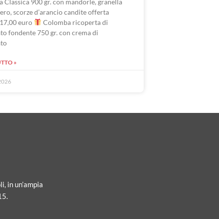
 Classica 900 gr. con mandorle, granella
ero, scorze d’arancio candite offerta
17,00 euro
Colomba ricoperta di
to fondente 750 gr. con crema di
ato
UTTO »
2026
li, in un’ampia
15.