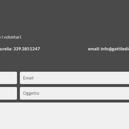
 i volontari.
urelia:
339.3851247
email:
info@gattiledic
Email
Oggetto