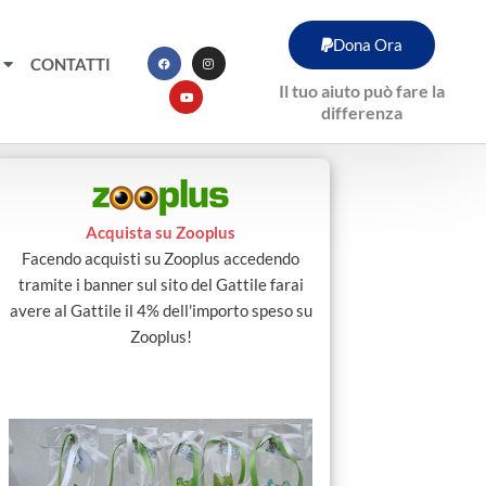
F
Y
I
Dona Ora
a
o
n
c
u
s
CONTATTI
e
t
t
b
u
a
Il tuo aiuto può fare la
o
b
g
o
e
r
differenza
k
a
m
Acquista su Zooplus
Facendo acquisti su Zooplus accedendo
tramite i banner sul sito del Gattile farai
avere al Gattile il 4% dell'importo speso su
Zooplus!