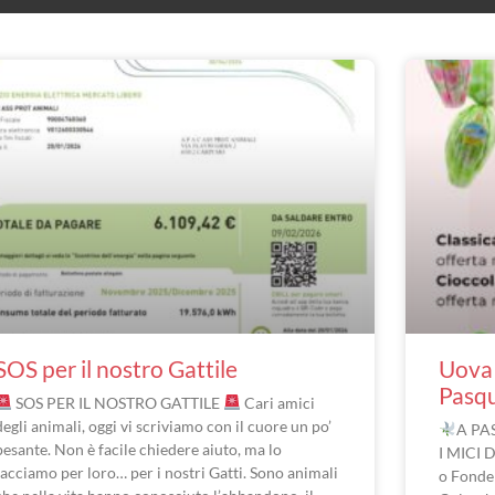
SOS per il nostro Gattile
Uova 
Pasq
SOS PER IL NOSTRO GATTILE
Cari amici
degli animali, oggi vi scriviamo con il cuore un po’
A PA
pesante. Non è facile chiedere aiuto, ma lo
I MICI 
facciamo per loro… per i nostri Gatti. Sono animali
o Fonde