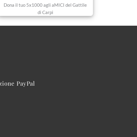
Dona il tuo 5x1000 agli aMICI del Gattile
di Carpi
azione PayPal