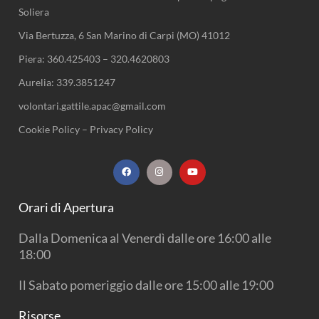
Soliera
Via Bertuzza, 6 San Marino di Carpi (MO) 41012
Piera:
360.425403
–
320.4620803
Aurelia:
339.3851247
volontari.gattile.apac@gmail.com
Cookie Policy
–
Privacy Policy
F
I
Y
a
n
o
c
s
u
e
t
t
b
a
u
Orari di Apertura
o
g
b
o
r
e
k
a
Dalla Domenica al Venerdì dalle ore 16:00 alle
m
18:00
Il Sabato pomeriggio dalle ore 15:00 alle 19:00
Risorse