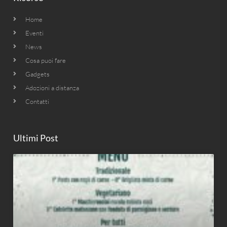
Home
Eventi
News
Cosa puoi fare
Gadgets
Adozioni a distanza
Contatti
Ultimi Post