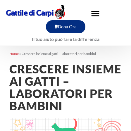
Vai
al
contenuto
Dona Ora
Il tuo aiuto può fare la differenza
Home
»
Crescere insieme ai gatti – laboratori per bambini
CRESCERE INSIEME
AI GATTI –
LABORATORI PER
BAMBINI