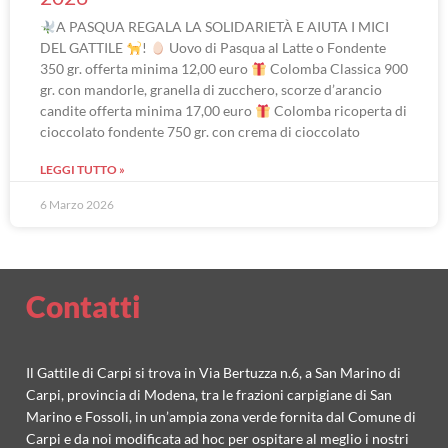
A PASQUA REGALA LA SOLIDARIETÀ E AIUTA I MICI
DEL GATTILE
!
Uovo di Pasqua al Latte o Fondente
350 gr. offerta minima 12,00 euro
Colomba Classica 900
gr. con mandorle, granella di zucchero, scorze d’arancio
candite offerta minima 17,00 euro
Colomba ricoperta di
cioccolato fondente 750 gr. con crema di cioccolato
LEGGI TUTTO »
6 Marzo 2026
Contatti
Il Gattile di Carpi si trova in Via Bertuzza n.6, a San Marino di
Carpi, provincia di Modena, tra le frazioni carpigiane di San
Marino e Fossoli, in un’ampia zona verde fornita dal Comune di
Carpi e da noi modificata ad hoc per ospitare al meglio i nostri