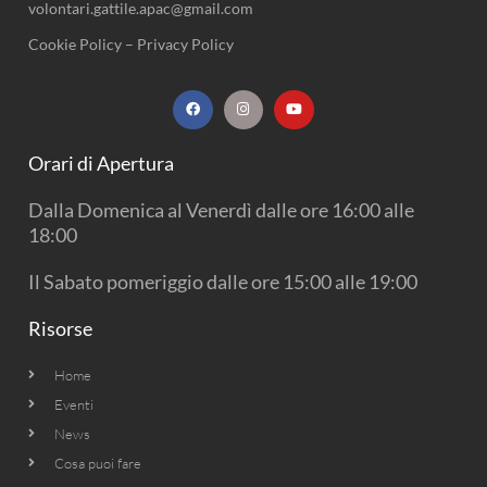
volontari.gattile.apac@gmail.com
Cookie Policy
–
Privacy Policy
F
I
Y
a
n
o
c
s
u
e
t
t
b
a
u
Orari di Apertura
o
g
b
o
r
e
k
a
Dalla Domenica al Venerdì dalle ore 16:00 alle
m
18:00
Il Sabato pomeriggio dalle ore 15:00 alle 19:00
Risorse
Home
Eventi
News
Cosa puoi fare