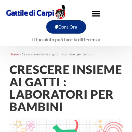
Vai
al
contenuto
Dona Ora
Il tuo aiuto può fare la differenza
Home
»
Crescere insieme ai gatti : laboratori per bambini
CRESCERE INSIEME
AI GATTI :
LABORATORI PER
BAMBINI