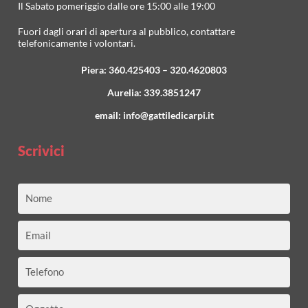
Il Sabato pomeriggio dalle ore 15:00 alle 19:00
Fuori dagli orari di apertura al pubblico, contattare
telefonicamente i volontari.
Piera:
360.425403
–
320.4620803
Aurelia:
339.3851247
email:
info@gattiledicarpi.it
Scrivici
Nome
Email
Telefono
Oggetto