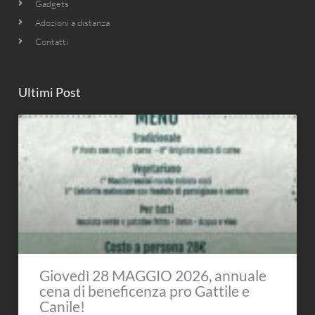
Gadgets
Adozioni a distanza
Contatti
Ultimi Post
Giovedì 28 MAGGIO 2026, annuale
cena di beneficenza pro Gattile e
Canile!