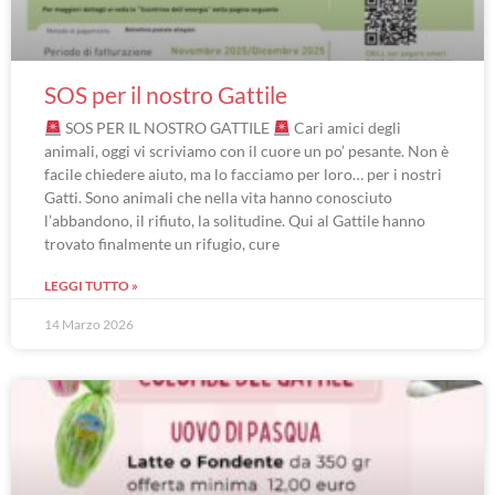
SOS per il nostro Gattile
SOS PER IL NOSTRO GATTILE
Cari amici degli
animali, oggi vi scriviamo con il cuore un po’ pesante. Non è
facile chiedere aiuto, ma lo facciamo per loro… per i nostri
Gatti. Sono animali che nella vita hanno conosciuto
l’abbandono, il rifiuto, la solitudine. Qui al Gattile hanno
trovato finalmente un rifugio, cure
LEGGI TUTTO »
14 Marzo 2026