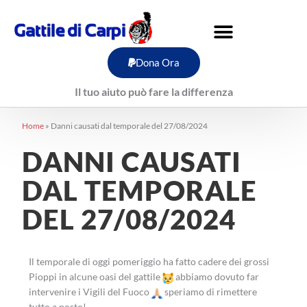
Vai
al
contenuto
Dona Ora
Il tuo aiuto può fare la differenza
Home
»
Danni causati dal temporale del 27/08/2024
DANNI CAUSATI
DAL TEMPORALE
DEL 27/08/2024
Il temporale di oggi pomeriggio ha fatto cadere dei grossi
Pioppi in alcune oasi del gattile
abbiamo dovuto far
intervenire i Vigili del Fuoco
speriamo di rimettere
tutto a posto!