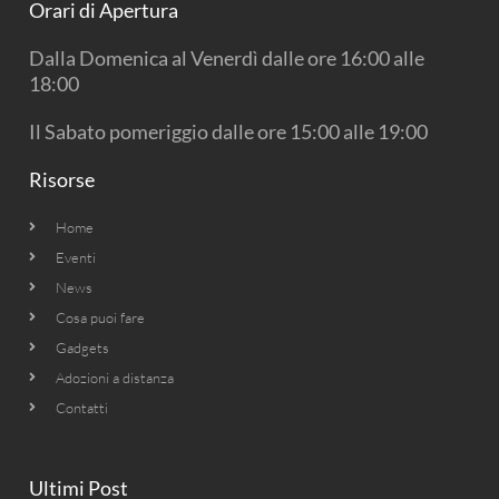
Orari di Apertura
o
g
b
o
r
e
k
a
Dalla Domenica al Venerdì dalle ore 16:00 alle
m
18:00
Il Sabato pomeriggio dalle ore 15:00 alle 19:00
Risorse
Home
Eventi
News
Cosa puoi fare
Gadgets
Adozioni a distanza
Contatti
Ultimi Post