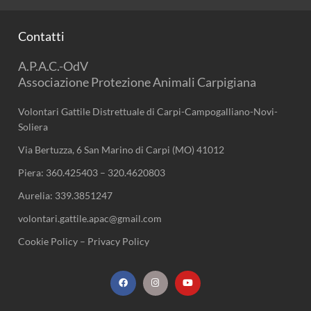
Contatti
A.P.A.C.-OdV
Associazione Protezione Animali Carpigiana
Volontari Gattile Distrettuale di Carpi-Campogalliano-Novi-
Soliera
Via Bertuzza, 6 San Marino di Carpi (MO) 41012
Piera:
360.425403
–
320.4620803
Aurelia:
339.3851247
volontari.gattile.apac@gmail.com
Cookie Policy
–
Privacy Policy
F
I
Y
a
n
o
c
s
u
e
t
t
b
a
u