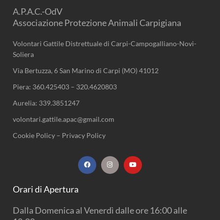
A.P.A.C.-OdV
Associazione Protezione Animali Carpigiana
Volontari Gattile Distrettuale di Carpi-Campogalliano-Novi-
Soliera
Via Bertuzza, 6 San Marino di Carpi (MO) 41012
Piera:
360.425403
–
320.4620803
Aurelia:
339.3851247
volontari.gattile.apac@gmail.com
Cookie Policy
–
Privacy Policy
F
I
Y
a
n
o
c
s
u
e
t
t
b
a
u
Orari di Apertura
o
g
b
o
r
e
k
a
Dalla Domenica al Venerdì dalle ore 16:00 alle
m