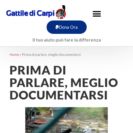
Vai
al
contenuto
Dona Ora
Il tuo aiuto può fare la differenza
Home
»
Prima di parlare, meglio documentarsi
PRIMA DI
PARLARE, MEGLIO
DOCUMENTARSI