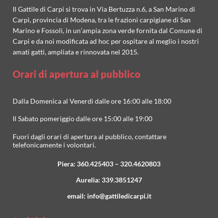
Il Gattile di Carpi si trova in Via Bertuzza n.6, a San Marino di
Carpi, provincia di Modena, tra le frazioni carpigiane di San
Marino e Fossoli, in un’ampia zona verde fornita dal Comune di
Carpi e da noi modificata ad hoc per ospitare al meglio i nostri
amati gatti, ampliata e rinnovata nel 2015.
Orari di apertura al pubblico
Dalla Domenica al Venerdì dalle ore 16:00 alle 18:00
Il Sabato pomeriggio dalle ore 15:00 alle 19:00
Fuori dagli orari di apertura al pubblico, contattare
telefonicamente i volontari.
Piera:
360.425403
–
320.4620803
Aurelia:
339.3851247
email:
info@gattiledicarpi.it