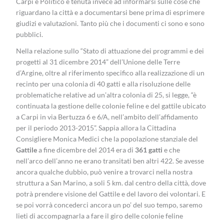
Carpi e Politico è tenuta invece ad informarsi sulle cose che
riguardano la città e a documentarsi bene prima di esprimere
giudizi e valutazioni. Tanto più che i documenti ci sono e sono
pubblici.
Nella relazione sullo “Stato di attuazione dei programmi e dei
progetti al 31 dicembre 2014” dell’Unione delle Terre
d’Argine, oltre al riferimento specifico alla realizzazione di un
recinto per una colonia di 40 gatti e alla risoluzione delle
problematiche relative ad un’altra colonia di 25, si legge, “è
continuata la gestione delle colonie feline e del gattile ubicato
a Carpi in via Bertuzza 6 e 6/A, nell’ambito dell’affidamento
per il periodo 2013-2015”. Sappia allora la Cittadina
Consigliere Monica Medici che la popolazione stanziale del
Gattile
a fine dicembre del 2014 era di
361 gatti
e che
nell’arco dell’anno ne erano transitati ben altri 422. Se avesse
ancora qualche dubbio, può venire a trovarci nella nostra
struttura a San Marino, a soli 5 km. dal centro della città, dove
potrà prendere visione del Gattile e del lavoro dei volontari. E
se poi vorrà concederci ancora un po’ del suo tempo, saremo
lieti di accompagnarla a fare il giro delle colonie feline