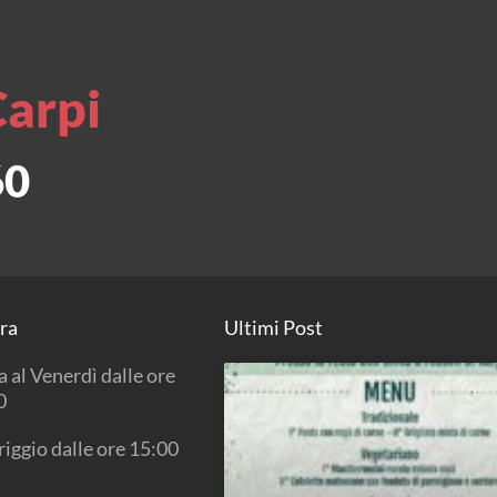
Carpi
60
ura
Ultimi Post
 al Venerdì dalle ore
0
iggio dalle ore 15:00