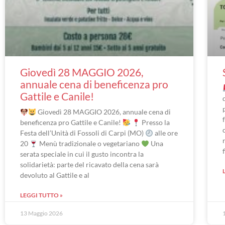
Giovedì 28 MAGGIO 2026,
annuale cena di beneficenza pro
Gattile e Canile!
Giovedì 28 MAGGIO 2026, annuale cena di
beneficenza pro Gattile e Canile!
Presso la
Festa dell’Unità di Fossoli di Carpi (MO)
alle ore
20
Menù tradizionale o vegetariano
Una
serata speciale in cui il gusto incontra la
solidarietà: parte del ricavato della cena sarà
devoluto al Gattile e al
LEGGI TUTTO »
13 Maggio 2026