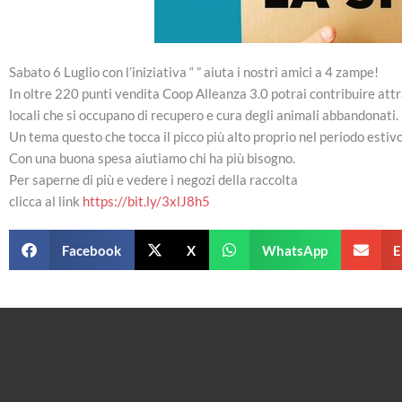
Sabato 6 Luglio con l’iniziativa “ ” aiuta i nostri amici a 4 zampe!
In oltre 220 punti vendita Coop Alleanza 3.0 potrai contribuire attra
locali che si occupano di recupero e cura degli animali abbandonati.
Un tema questo che tocca il picco più alto proprio nel periodo estivo
Con una buona spesa aiutiamo chi ha più bisogno.
Per saperne di più e vedere i negozi della raccolta
clicca al link
https://bit.ly/3xlJ8h5
Facebook
X
WhatsApp
E