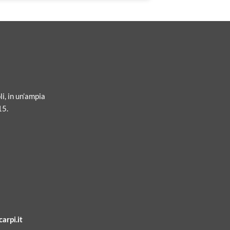
li, in un’ampia
15.
arpi.it