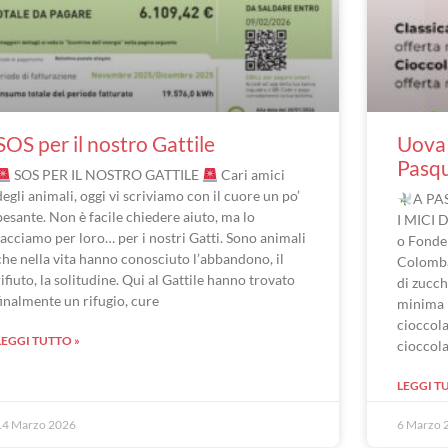
SOS per il nostro Gattile
Uova 
Pasq
SOS PER IL NOSTRO GATTILE
Cari amici
degli animali, oggi vi scriviamo con il cuore un po’
A PA
pesante. Non è facile chiedere aiuto, ma lo
I MICI 
facciamo per loro… per i nostri Gatti. Sono animali
o Fonde
che nella vita hanno conosciuto l’abbandono, il
Colomba
rifiuto, la solitudine. Qui al Gattile hanno trovato
di zucch
finalmente un rifugio, cure
minima 
cioccola
LEGGI TUTTO »
cioccol
LEGGI T
14 Marzo 2026
6 Marzo 