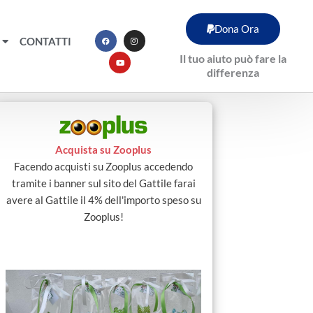
F
Y
I
Dona Ora
a
o
n
c
u
s
CONTATTI
e
t
t
b
u
a
Il tuo aiuto può fare la
o
b
g
o
e
r
differenza
k
a
m
Acquista su Zooplus
Facendo acquisti su Zooplus accedendo
tramite i banner sul sito del Gattile farai
avere al Gattile il 4% dell'importo speso su
Zooplus!