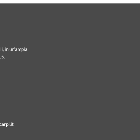
li, in un’ampia
15.
arpi.it