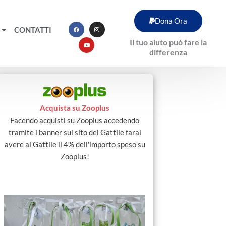
F
Y
I
Dona Ora
a
o
n
c
u
s
CONTATTI
e
t
t
b
u
a
Il tuo aiuto può fare la
o
b
g
o
e
r
differenza
k
a
m
Acquista su Zooplus
Facendo acquisti su Zooplus accedendo
tramite i banner sul sito del Gattile farai
avere al Gattile il 4% dell'importo speso su
Zooplus!