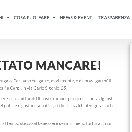
NI
COSA PUOI FARE
NEWS & EVENTI
TRASPARENZA
IETATO MANCARE!
aggio. Parliamo del gatto, ovviamente, e da bravi gattofili
i” a Carpi, in via Carlo Sigonio, 25.
dere con tanti amici il nostro amore per questi meravigliosi
l gattile e gustare, a buffet, ottimi stuzzichini vegetariani e
ndo al tempo stesso al benessere dei mici meno fortunati, non