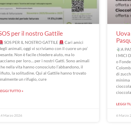
SOS per il nostro Gattile
Uova 
Pasq
SOS PER IL NOSTRO GATTILE
Cari amici
degli animali, oggi vi scriviamo con il cuore un po’
A PA
pesante. Non è facile chiedere aiuto, ma lo
I MICI 
facciamo per loro… per i nostri Gatti. Sono animali
o Fonde
che nella vita hanno conosciuto l’abbandono, il
Colomba
rifiuto, la solitudine. Qui al Gattile hanno trovato
di zucch
finalmente un rifugio, cure
minima 
cioccola
LEGGI TUTTO »
cioccol
LEGGI T
14 Marzo 2026
6 Marzo 