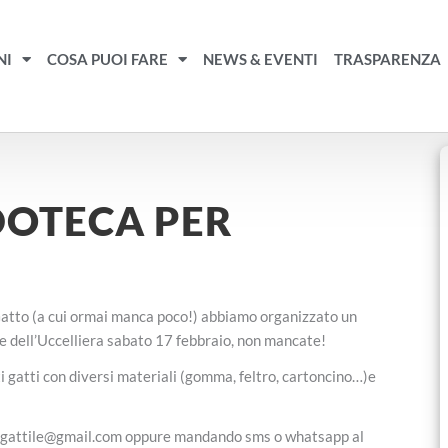
NI
COSA PUOI FARE
NEWS & EVENTI
TRASPARENZA
DOTECA PER
 Gatto (a cui ormai manca poco!) abbiamo organizzato un
rre dell’Uccelliera sabato 17 febbraio, non mancate!
ti gatti con diversi materiali (gomma, feltro, cartoncino…)e
nti.gattile@gmail.com oppure mandando sms o whatsapp al