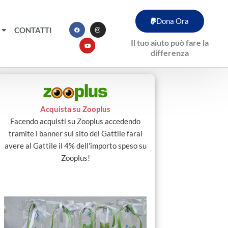
F
Y
I
Dona Ora
a
o
n
c
u
s
CONTATTI
e
t
t
b
u
a
Il tuo aiuto può fare la
o
b
g
o
e
r
differenza
k
a
m
Acquista su Zooplus
Facendo acquisti su Zooplus accedendo
tramite i banner sul sito del Gattile farai
avere al Gattile il 4% dell'importo speso su
Zooplus!