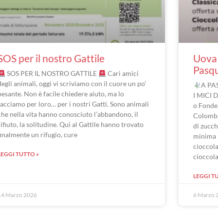
SOS per il nostro Gattile
Uova 
Pasq
SOS PER IL NOSTRO GATTILE
Cari amici
degli animali, oggi vi scriviamo con il cuore un po’
A PA
pesante. Non è facile chiedere aiuto, ma lo
I MICI 
facciamo per loro… per i nostri Gatti. Sono animali
o Fonde
che nella vita hanno conosciuto l’abbandono, il
Colomba
rifiuto, la solitudine. Qui al Gattile hanno trovato
di zucch
finalmente un rifugio, cure
minima 
cioccola
LEGGI TUTTO »
cioccol
LEGGI T
14 Marzo 2026
6 Marzo 