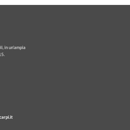
li, in un’ampia
15.
arpi.it