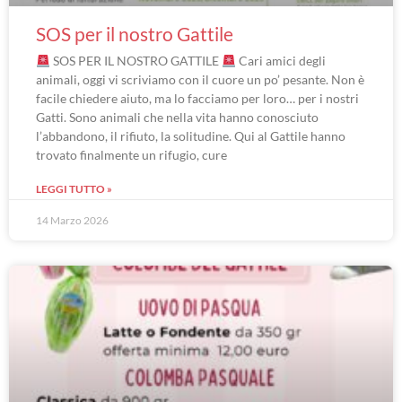
SOS per il nostro Gattile
SOS PER IL NOSTRO GATTILE
Cari amici degli
animali, oggi vi scriviamo con il cuore un po’ pesante. Non è
facile chiedere aiuto, ma lo facciamo per loro… per i nostri
Gatti. Sono animali che nella vita hanno conosciuto
l’abbandono, il rifiuto, la solitudine. Qui al Gattile hanno
trovato finalmente un rifugio, cure
LEGGI TUTTO »
14 Marzo 2026