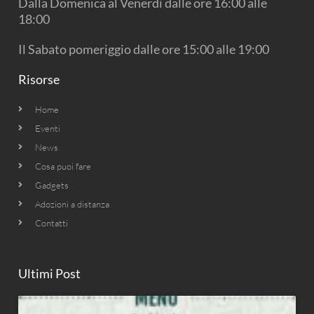
Dalla Domenica al Venerdì dalle ore 16:00 alle
m
18:00
Il Sabato pomeriggio dalle ore 15:00 alle 19:00
Risorse
Home
Eventi
News
Cosa puoi fare
Gadgets
Adozioni a distanza
Contatti
Ultimi Post