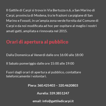
Il Gattile di Carpi si trova in Via Bertuzza n.6, a San Marino di
Carpi, provincia di Modena, tra le frazioni carpigiane di San
Marino e Fossoli, in un’ampia zona verde fornita dal Comune di
Carpi e da noi modificata ad hoc per ospitare al meglio i nostri
amati gatti, ampliata e rinnovata nel 2015.
Orari di apertura al pubblico
Dalla Domenica al Venerdì dalle ore 16:00 alle 18:00
Il Sabato pomeriggio dalle ore 15:00 alle 19:00
Fuori dagli orari di apertura al pubblico, contattare
telefonicamente i volontari.
Piera:
360.425403
–
320.4620803
Aurelia:
339.3851247
email:
info@gattiledicarpi.it