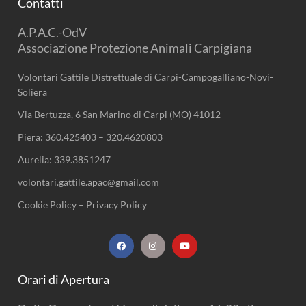
Contatti
A.P.A.C.-OdV
Associazione Protezione Animali Carpigiana
Volontari Gattile Distrettuale di Carpi-Campogalliano-Novi-
Soliera
Via Bertuzza, 6 San Marino di Carpi (MO) 41012
Piera:
360.425403
–
320.4620803
Aurelia:
339.3851247
volontari.gattile.apac@gmail.com
Cookie Policy
–
Privacy Policy
F
I
Y
a
n
o
c
s
u
e
t
t
b
a
u
Orari di Apertura
o
g
b
o
r
e
k
a