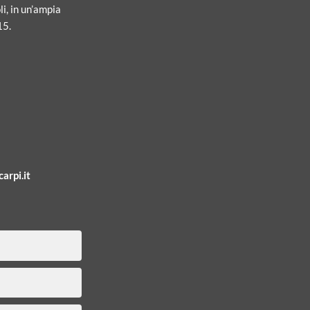
li, in un’ampia
15.
arpi.it