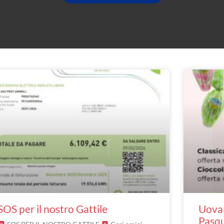
SOS per il nostro Gattile
Uova 
Pasq