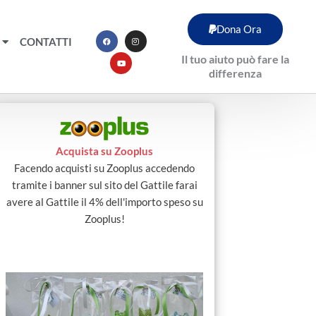
F
Y
I
Dona Ora
a
o
n
c
u
s
CONTATTI
e
t
t
b
u
a
Il tuo aiuto può fare la
o
b
g
o
e
r
differenza
k
a
m
Acquista su Zooplus
Facendo acquisti su Zooplus accedendo
tramite i banner sul sito del Gattile farai
avere al Gattile il 4% dell'importo speso su
Zooplus!