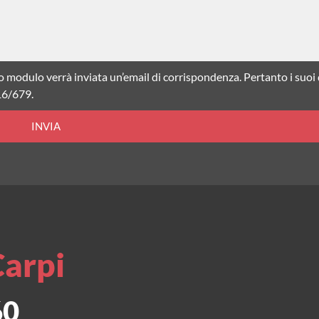
o modulo verrà inviata un’email di corrispondenza. Pertanto i suoi
16/679.
INVIA
Carpi
60