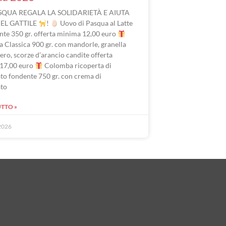
SQUA REGALA LA SOLIDARIETÀ E AIUTA
DEL GATTILE
!
Uovo di Pasqua al Latte
nte 350 gr. offerta minima 12,00 euro
 Classica 900 gr. con mandorle, granella
ero, scorze d’arancio candite offerta
17,00 euro
Colomba ricoperta di
to fondente 750 gr. con crema di
ato
UTTO »
2026