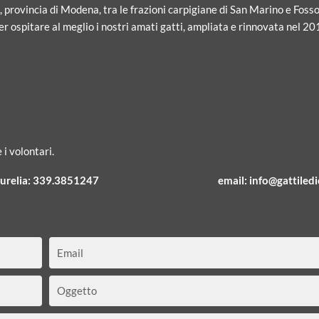
i, provincia di Modena, tra le frazioni carpigiane di San Marino e Fosso
r ospitare al meglio i nostri amati gatti, ampliata e rinnovata nel 20
 i volontari.
urelia:
339.3851247
email:
info@gattiledic
Email
Oggetto