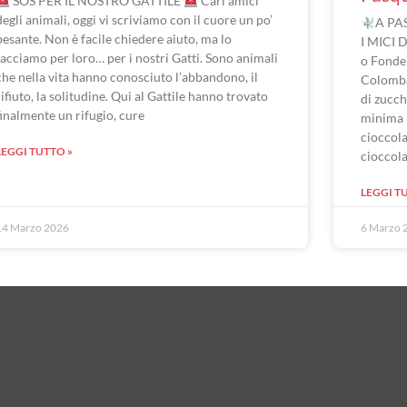
SOS PER IL NOSTRO GATTILE
Cari amici
degli animali, oggi vi scriviamo con il cuore un po’
A PA
pesante. Non è facile chiedere aiuto, ma lo
I MICI 
facciamo per loro… per i nostri Gatti. Sono animali
o Fonde
che nella vita hanno conosciuto l’abbandono, il
Colomba
rifiuto, la solitudine. Qui al Gattile hanno trovato
di zucch
finalmente un rifugio, cure
minima 
cioccola
LEGGI TUTTO »
cioccol
LEGGI T
14 Marzo 2026
6 Marzo 