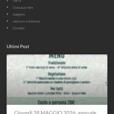
News
Cosa puoi fare
Gadgets
Adozioni a distanza
Contatti
Ultimi Post
Giovedì 28 MAGGIO 2026, annuale