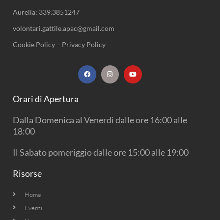
Aurelia:
339.3851247
volontari.gattile.apac@gmail.com
Cookie Policy
–
Privacy Policy
F
I
Y
a
n
o
c
s
u
e
t
t
b
a
u
Orari di Apertura
o
g
b
o
r
e
k
a
Dalla Domenica al Venerdì dalle ore 16:00 alle
m
18:00
Il Sabato pomeriggio dalle ore 15:00 alle 19:00
Risorse
Home
Eventi