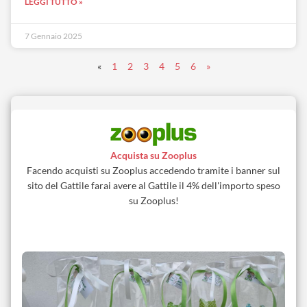
LEGGI TUTTO »
7 Gennaio 2025
«
1
2
3
4
5
6
»
Acquista su Zooplus
Facendo acquisti su Zooplus accedendo tramite i banner sul
sito del Gattile farai avere al Gattile il 4% dell'importo speso
su Zooplus!