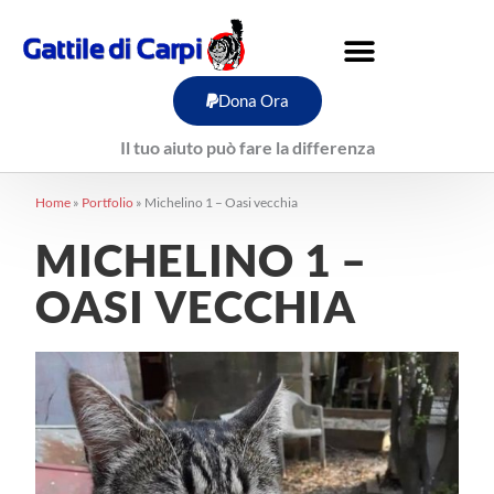
Vai
al
contenuto
Dona Ora
Il tuo aiuto può fare la differenza
Home
»
Portfolio
»
Michelino 1 – Oasi vecchia
MICHELINO 1 –
OASI VECCHIA