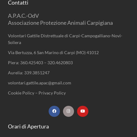
Contatti
A.P.A.C.-OdV
Associazione Protezione Animali Carpigiana
Volontari Gattile Distrettuale di Carpi-Campogalliano-Novi-
Soliera
Via Bertuzza, 6 San Marino di Carpi (MO) 41012
Piera:
360.425403
–
320.4620803
Aurelia:
339.3851247
volontari.gattile.apac@gmail.com
Cookie Policy
–
Privacy Policy
F
I
Y
a
n
o
c
s
u
e
t
t
b
a
u
Orari di Apertura
o
g
b
o
r
e
k
a