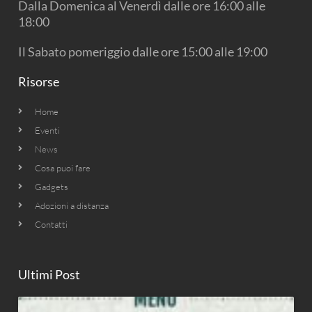
Dalla Domenica al Venerdì dalle ore 16:00 alle
m
18:00
Il Sabato pomeriggio dalle ore 15:00 alle 19:00
Risorse
Home
Eventi
News
Cosa puoi fare
Gadgets
Adozioni a distanza
Contatti
Ultimi Post