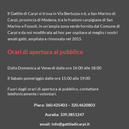
Il Gattile di Carpi si trova in Via Bertuzza n.6, a San Marino di
Carpi, provincia di Modena, tra le frazioni carpigiane di San
Marino e Fossoli, in un’ampia zona verde fornita dal Comune di
Carpi e da noi modificata ad hoc per ospitare al meglio i nostri
amati gatti, ampliata e rinnovata nel 2015.
Orari di apertura al pubblico
Dalla Domenica al Venerdì dalle ore 16:00 alle 18:00
Il Sabato pomeriggio dalle ore 15:00 alle 19:00
Fuori dagli orari di apertura al pubblico, contattare
telefonicamente i volontari.
Piera:
360.425403
–
320.4620803
Aurelia:
339.3851247
email:
info@gattiledicarpi.it