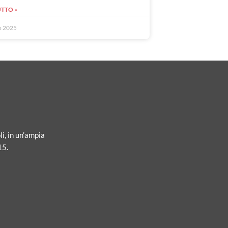
UTTO »
o 2025
li, in un’ampia
15.