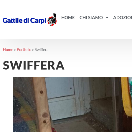
Vai
al
contenuto
HOME
CHI SIAMO
ADOZIO
Home
»
Portfolio
»
Swiffera
SWIFFERA