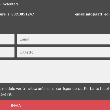
 i volontari.
urelia:
339.3851247
email:
info@gattiledic
Email
Oggetto
o modulo verrà inviata un’email di corrispondenza. Pertanto i suoi
16/679.
INVIA