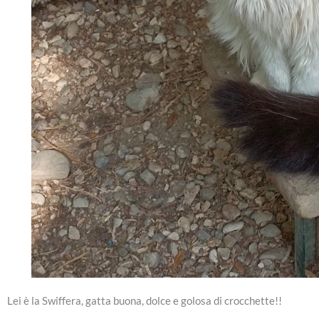
Lei è la Swiffera, gatta buona, dolce e golosa di crocchette!!