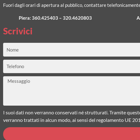
Fuori dagli orari di apertura al pubblico, contattare telefonicamente
Piera:
360.425403
–
320.4620803
A
Scrivici
Nome
Telefono
Messaggio
I suoi dati non verranno conservati né strutturati. Tramite quest
verranno trattati in alcun modo, ai sensi del regolamento UE 20