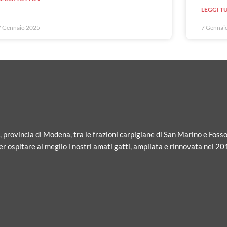
LEGGI T
7 Gennaio 2025
7 Gennai
i, provincia di Modena, tra le frazioni carpigiane di San Marino e Fosso
r ospitare al meglio i nostri amati gatti, ampliata e rinnovata nel 20