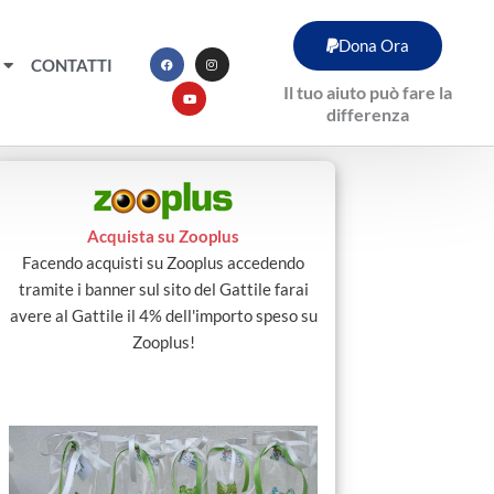
F
Y
I
Dona Ora
a
o
n
c
u
s
CONTATTI
e
t
t
b
u
a
Il tuo aiuto può fare la
o
b
g
o
e
r
differenza
k
a
m
Acquista su Zooplus
Facendo acquisti su Zooplus accedendo
tramite i banner sul sito del Gattile farai
avere al Gattile il 4% dell'importo speso su
Zooplus!