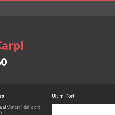
Carpi
60
ura
Ultimi Post
 al Venerdì dalle ore
0