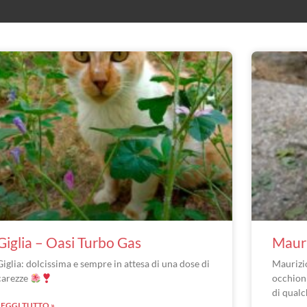
Giglia – Oasi Turbo Gas
Mauri
Giglia: dolcissima e sempre in attesa di una dose di
Maurizi
carezze
occhioni
di qual
LEGGI TUTTO »