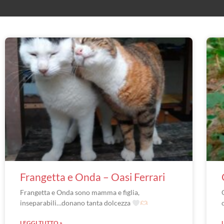
Frangetta e Onda – Oasi Ferrari
Frangetta e Onda sono mamma e figlia,
inseparabili…donano tanta dolcezza
LEGGI TUTTO »